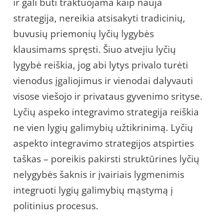
ir gali būti traktuojama kaip nauja
strategija, nereikia atsisakyti tradicinių,
buvusių priemonių lyčių lygybės
klausimams spręsti. Šiuo atvejiu lyčių
lygybė reiškia, jog abi lytys privalo turėti
vienodus įgaliojimus ir vienodai dalyvauti
visose viešojo ir privataus gyvenimo srityse.
Lyčių aspeko integravimo strategija reiškia
ne vien lygių galimybių užtikrinimą. Lyčių
aspekto integravimo strategijos atspirties
taškas – poreikis pakirsti struktūrines lyčių
nelygybės šaknis ir įvairiais lygmenimis
integruoti lygių galimybių mąstymą į
politinius procesus.