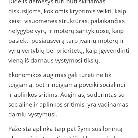
Didelis dėmesys turi būti skiriamas
diskusijoms, kokiomis kryptimis veikti, kaip
keisti visuomenės struktūras, palaikančias
nelygybę vyrų ir moterų santykiuose, kaip
pasiekti pusiausvyrą tarp įvairių moterų ir
vyrų vertybių bei prioritetų, kaip įgyvendinti
vieną iš darnaus vystymosi tikslų.
Ekonomikos augimas gali turėti ne tik
teigiamą, bet ir neigiamą poveikį socialinei
ir aplinkos sritims. Augimas, suderintas su
socialine ir aplinkos sritimis, yra vadinamas
darniu vystymusi.
Pažeista aplinka taip pat žymi susilpnintą