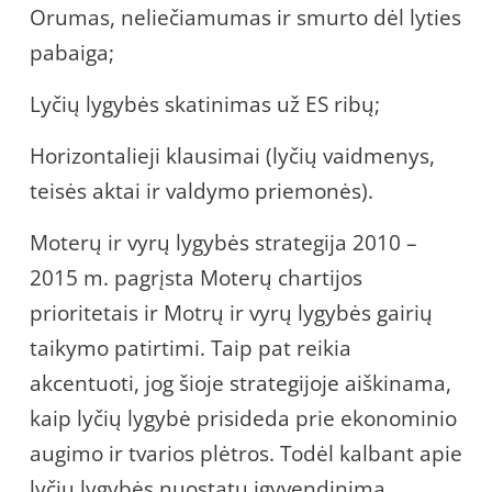
Orumas, neliečiamumas ir smurto dėl lyties
pabaiga;
Lyčių lygybės skatinimas už ES ribų;
Horizontalieji klausimai (lyčių vaidmenys,
teisės aktai ir valdymo priemonės).
Moterų ir vyrų lygybės strategija 2010 –
2015 m. pagrįsta Moterų chartijos
prioritetais ir Motrų ir vyrų lygybės gairių
taikymo patirtimi. Taip pat reikia
akcentuoti, jog šioje strategijoje aiškinama,
kaip lyčių lygybė prisideda prie ekonominio
augimo ir tvarios plėtros. Todėl kalbant apie
lyčių lygybės nuostatų įgyvendinimą,