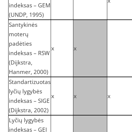
x
indeksas – GEM
(UNDP, 1995)
Santykinės
moterų
padėties
x
x
indeksas – RSW
(Dijkstra,
Hanmer, 2000)
Standartizuotas
lyčių lygybės
x
x
x
indeksas – SIGE
(Dijkstra, 2002)
Lyčių lygybės
indeksas – GEI