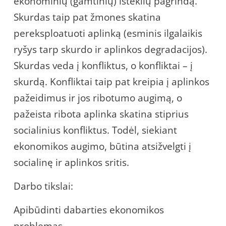
ekonominių (gamtinių) išteklių pagrindą.
Skurdas taip pat žmones skatina
pereksploatuoti aplinką (esminis ilgalaikis
ryšys tarp skurdo ir aplinkos degradacijos).
Skurdas veda į konfliktus, o konfliktai – į
skurdą. Konfliktai taip pat kreipia į aplinkos
pažeidimus ir jos ribotumo augimą, o
pažeista ribota aplinka skatina stiprius
socialinius konfliktus. Todėl, siekiant
ekonomikos augimo, būtina atsižvelgti į
socialinę ir aplinkos sritis.
Darbo tikslai:
Apibūdinti dabarties ekonomikos