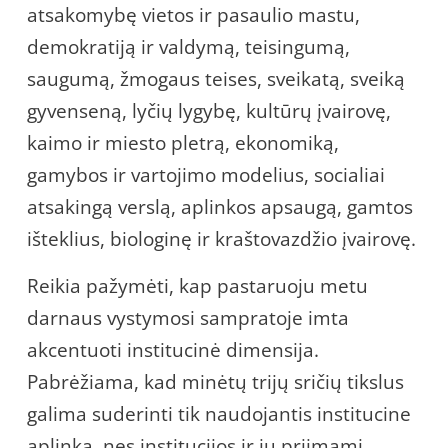
atsakomybę vietos ir pasaulio mastu,
demokratiją ir valdymą, teisingumą,
saugumą, žmogaus teises, sveikatą, sveiką
gyvenseną, lyčių lygybę, kultūrų įvairovę,
kaimo ir miesto pletrą, ekonomiką,
gamybos ir vartojimo modelius, socialiai
atsakingą verslą, aplinkos apsaugą, gamtos
išteklius, biologinę ir kraštovazdžio įvairovę.
Reikia pažymėti, kap pastaruoju metu
darnaus vystymosi sampratoje imta
akcentuoti institucinė dimensija.
Pabrėžiama, kad minėtų trijų sričių tikslus
galima suderinti tik naudojantis institucine
aplinka, nes institucijos ir jų priimami