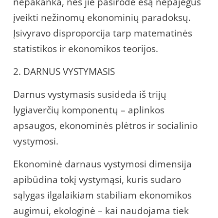
nepakanka, nes jie pasirodė esą nepajėgūs
įveikti nežinomų ekonominių paradoksų.
Įsivyravo disproporcija tarp matematinės
statistikos ir ekonomikos teorijos.
2. DARNUS VYSTYMASIS
Darnus vystymasis susideda iš trijų
lygiaverčių komponentų – aplinkos
apsaugos, ekonominės plėtros ir socialinio
vystymosi.
Ekonominė darnaus vystymosi dimensija
apibūdina tokį vystymąsi, kuris sudaro
sąlygas ilgalaikiam stabiliam ekonomikos
augimui, ekologinė – kai naudojama tiek