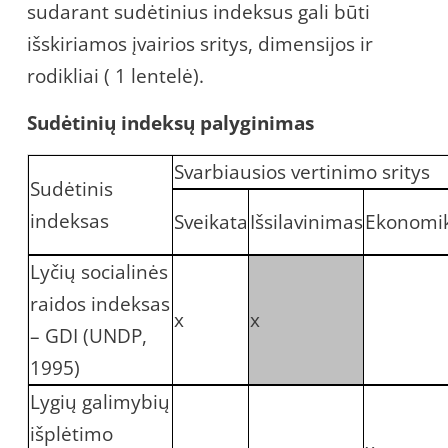
sudarant sudėtinius indeksus gali būti
išskiriamos įvairios sritys, dimensijos ir
rodikliai ( 1 lentelė).
Sudėtinių indeksų palyginimas
Svarbiausios vertinimo sritys
Sudėtinis
indeksas
Sveikata
Išsilavinimas
Ekonomi
Lyčių socialinės
raidos indeksas
x
x
– GDI (UNDP,
1995)
Lygių galimybių
išplėtimo