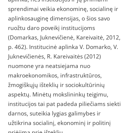
sprendimai veikia ekonominę, socialinę ir
aplinkosauginę dimensijas, o šios savo
ruožtu daro poveikį institucijoms
(Domarkas, Juknevičienė, Kareivaitė, 2012,
p. 462). Institucinė aplinka V. Domarko, V.
Juknevičienės, R. Kareivaitės (2012)
nuomone yra neatsiejama nuo
makroekonomikos, infrastruktūros,
žmogiškųjų išteklių ir sociokultūrinių
aspektų. Minėtų mokslininkų teigimu,
institucijos tai pat padeda piliečiams siekti
darnos, suteikia lygias galimybes ir
užtikrina socialinį, ekonominį ir politinį
priėjimą prie išteklių.