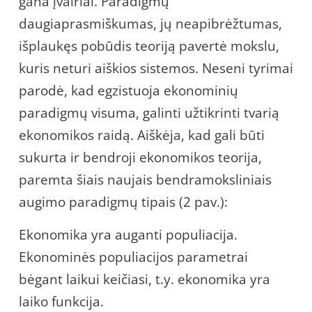
gana įvairiai. Paradigmų
daugiaprasmiškumas, jų neapibrėžtumas,
išplaukęs pobūdis teoriją pavertė mokslu,
kuris neturi aiškios sistemos. Neseni tyrimai
parodė, kad egzistuoja ekonominių
paradigmų visuma, galinti užtikrinti tvarią
ekonomikos raidą. Aiškėja, kad gali būti
sukurta ir bendroji ekonomikos teorija,
paremta šiais naujais bendramoksliniais
augimo paradigmų tipais (2 pav.):
Ekonomika yra auganti populiacija.
Ekonominės populiacijos parametrai
bėgant laikui keičiasi, t.y. ekonomika yra
laiko funkcija.