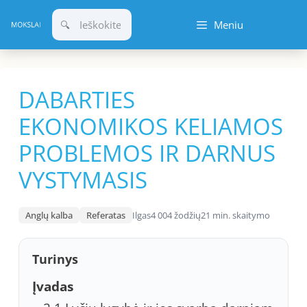
Pereiti
Meniu
prie
turinio
DABARTIES
EKONOMIKOS KELIAMOS
PROBLEMOS IR DARNUS
VYSTYMASIS
Anglų kalba
Referatas
Ilgas
4 004 žodžių
21 min. skaitymo
Turinys
Įvadas