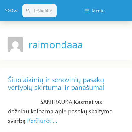
Pereiti
Meniu
prie
turinio
raimondaaa
Šiuolaikinių ir senovinių pasakų
vertybių skirtumai ir panašumai
SANTRAUKA Kasmet vis
dažniau kalbama apie pasakų skaitymo
svarbą
Peržiūrėti…