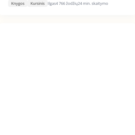
Knygos
Kursinis
Ilgas
4 766 žodžių
24 min. skaitymo