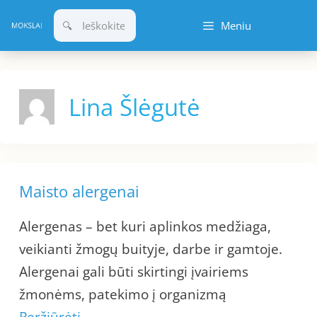
Pereiti
Meniu
prie
turinio
Lina Šlėgutė
Maisto alergenai
Alergenas – bet kuri aplinkos medžiaga,
veikianti žmogų buityje, darbe ir gamtoje.
Alergenai gali būti skirtingi įvairiems
žmonėms, patekimo į organizmą