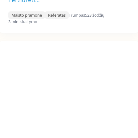
Peržiūrėti…
Maisto pramonė
Referatas
Trumpas
523 žodžių
3 min. skaitymo