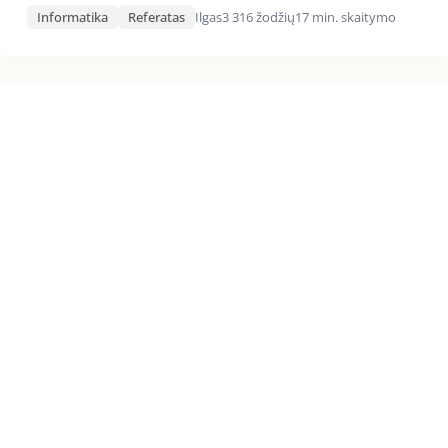
Informatika
Referatas
Ilgas
3 316 žodžių
17 min. skaitymo