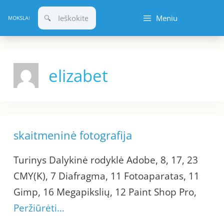
Pereiti
Meniu
prie
turinio
elizabet
skaitmeninė fotografija
Turinys Dalykinė rodyklė Adobe, 8, 17, 23
CMY(K), 7 Diafragma, 11 Fotoaparatas, 11
Gimp, 16 Megapikslių, 12 Paint Shop Pro,
Peržiūrėti…