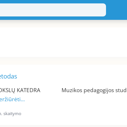
etodas
MOKSLŲ KATEDRA Muzikos pedagogijos studi
eržiūrėti…
. skaitymo