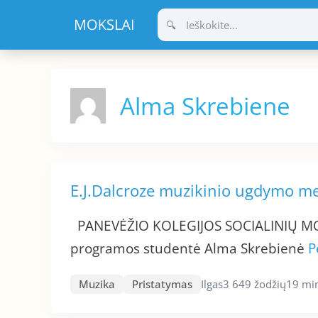
Pereiti
prie
turinio
Alma Skrebiene
E.J.Dalcroze muzikinio ugdymo m
PANEVĖŽIO KOLEGIJOS SOCIALINIŲ 
programos studentė Alma Skrebienė
P
Muzika
Pristatymas
Ilgas
3 649 žodžių
19 min