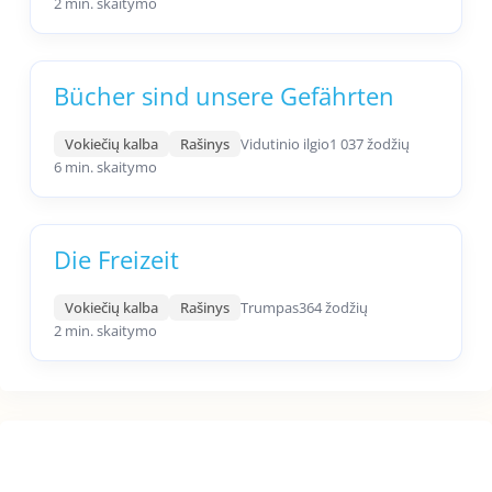
2 min. skaitymo
Bücher sind unsere Gefährten
Vokiečių kalba
Rašinys
Vidutinio ilgio
1 037 žodžių
6 min. skaitymo
Die Freizeit
Vokiečių kalba
Rašinys
Trumpas
364 žodžių
2 min. skaitymo