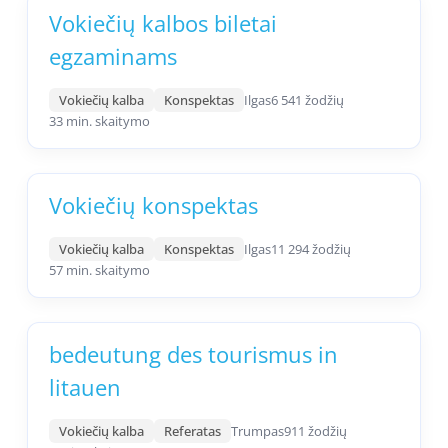
Vokiečių kalbos biletai
egzaminams
Vokiečių kalba
Konspektas
Ilgas
6 541 žodžių
33 min. skaitymo
Vokiečių konspektas
Vokiečių kalba
Konspektas
Ilgas
11 294 žodžių
57 min. skaitymo
bedeutung des tourismus in
litauen
Vokiečių kalba
Referatas
Trumpas
911 žodžių