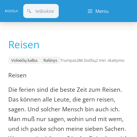
Pereiti
Meniu
prie
turinio
Reisen
Vokiečių kalba
Rašinys
Trumpas
286 žodžių
2 min. skaitymo
Reisen
Die ferien sind die beste Zeit zum Reisen.
Das können alle Leute, die gern reisen,
sagen. Und solcher Mensch bin auch ich.
Man muß nur sagen, wohin und mit wem,
und ich packe schon meine sieben Sachen.