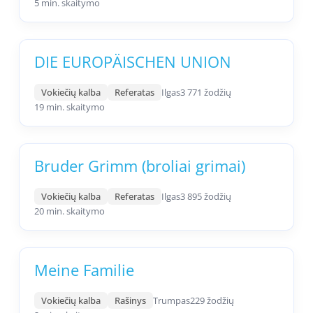
5 min. skaitymo
DIE EUROPÄISCHEN UNION
Vokiečių kalba
Referatas
Ilgas
3 771 žodžių
19 min. skaitymo
Bruder Grimm (broliai grimai)
Vokiečių kalba
Referatas
Ilgas
3 895 žodžių
20 min. skaitymo
Meine Familie
Vokiečių kalba
Rašinys
Trumpas
229 žodžių