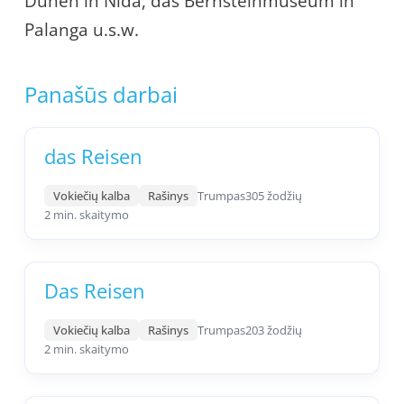
Dünen in Nida, das Bernsteinmuseum in
Palanga u.s.w.
Panašūs darbai
das Reisen
Vokiečių kalba
Rašinys
Trumpas
305 žodžių
2 min. skaitymo
Das Reisen
Vokiečių kalba
Rašinys
Trumpas
203 žodžių
2 min. skaitymo