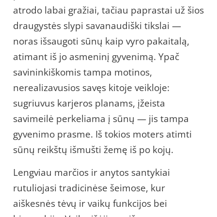
atrodo labai gražiai, tačiau paprastai už šios
draugystės slypi savanaudiški tikslai —
noras išsaugoti sūnų kaip vyro pakaitalą,
atimant iš jo asmeninį gyvenimą. Ypač
savininkiškomis tampa motinos,
nerealizavusios savęs kitoje veikloje:
sugriuvus karjeros planams, įžeista
savimeilė perkeliama į sūnų — jis tampa
gyvenimo prasme. Iš tokios moters atimti
sūnų reikštų išmušti žemę iš po kojų.
Lengviau marčios ir anytos santykiai
rutuliojasi tradicinėse šeimose, kur
aiškesnės tėvų ir vaikų funkcijos bei