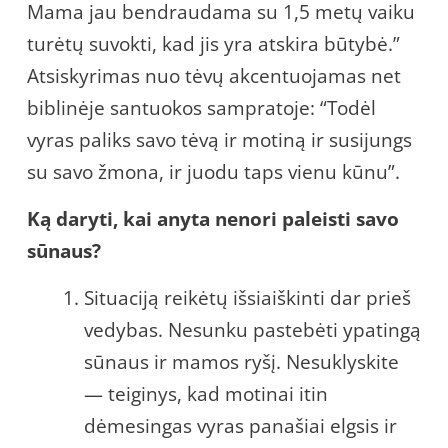
Mama jau bendraudama su 1,5 metų vaiku
turėtų suvokti, kad jis yra atskira būtybė.”
Atsiskyrimas nuo tėvų akcentuojamas net
biblinėje santuokos sampratoje: “Todėl
vyras paliks savo tėvą ir motiną ir susijungs
su savo žmona, ir juodu taps vienu kūnu”.
Ką daryti, kai anyta nenori paleisti savo
sūnaus?
Situaciją reikėtų išsiaiškinti dar prieš
vedybas. Nesunku pastebėti ypatingą
sūnaus ir mamos ryšį. Nesuklyskite
— teiginys, kad motinai itin
dėmesingas vyras panašiai elgsis ir