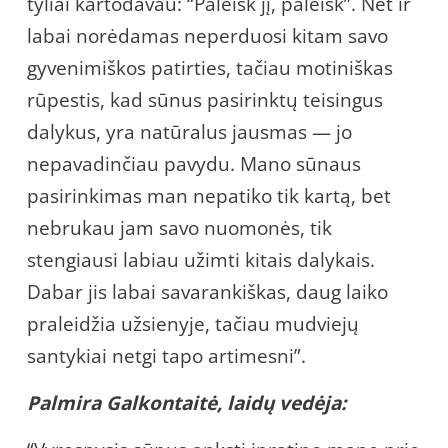
tyliai kartodavau: “Paleisk jį, paleisk”. Net ir
labai norėdamas neperduosi kitam savo
gyvenimiškos patirties, tačiau motiniškas
rūpestis, kad sūnus pasirinktų teisingus
dalykus, yra natūralus jausmas — jo
nepavadinčiau pavydu. Mano sūnaus
pasirinkimas man nepatiko tik kartą, bet
nebrukau jam savo nuomonės, tik
stengiausi labiau užimti kitais dalykais.
Dabar jis labai savarankiškas, daug laiko
praleidžia užsienyje, tačiau mudviejų
santykiai netgi tapo artimesni”.
Palmira Galkontaitė, laidų vedėja: