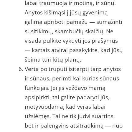
labai traumuoja ir motiną, ir sūnų.
Anytos kišimąsi į jūsų gyvenimą
galima apriboti pamažu — sumažinti
susitikimų, skambučių skaičių. Ne
visada pulkite vykdyti jos prašymus
— kartais atvirai pasakykite, kad jūsų
šeima turi kitų planų.
Verta po truputį įsiterpti tarp anytos
ir sūnaus, perimti kai kurias sūnaus
funkcijas. Jei jis veždavo mamą
apsipirkti, tai galite padaryti jūs,
motyvuodama, kad vyras labai
užsiėmęs. Tai ne tik judvi suartins,
bet ir palengvins atsitraukimą — nuo