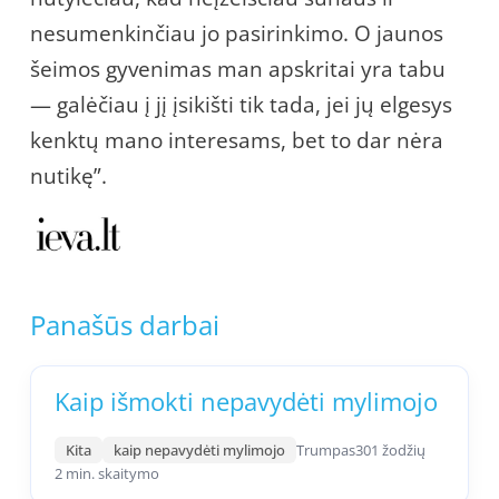
nesumenkinčiau jo pasirinkimo. O jaunos
šeimos gyvenimas man apskritai yra tabu
— galėčiau į jį įsikišti tik tada, jei jų elgesys
kenktų mano interesams, bet to dar nėra
nutikę”.
Panašūs darbai
Kaip išmokti nepavydėti mylimojo
Kita
kaip nepavydėti mylimojo
Trumpas
301 žodžių
2 min. skaitymo