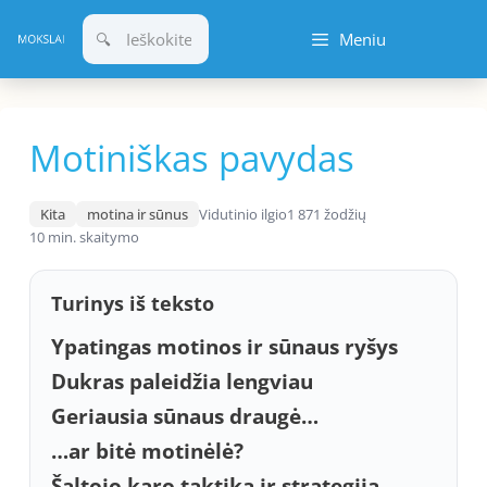
Pereiti
Meniu
prie
turinio
Motiniškas pavydas
Kita
motina ir sūnus
Vidutinio ilgio
1 871 žodžių
10 min. skaitymo
Turinys iš teksto
Ypatingas motinos ir sūnaus ryšys
Dukras paleidžia lengviau
Geriausia sūnaus draugė…
…ar bitė motinėlė?
Šaltojo karo taktika ir strategija