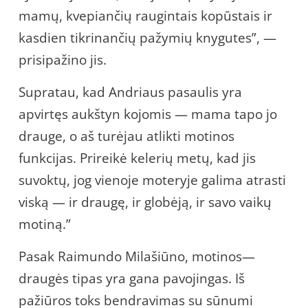
mamų, kvepiančių raugintais kopūstais ir
kasdien tikrinančių pažymių knygutes”, —
prisipažino jis.
Supratau, kad Andriaus pasaulis yra
apvirtęs aukštyn kojomis — mama tapo jo
drauge, o aš turėjau atlikti motinos
funkcijas. Prireikė kelerių metų, kad jis
suvoktų, jog vienoje moteryje galima atrasti
viską — ir draugę, ir globėją, ir savo vaikų
motiną.”
Pasak Raimundo Milašiūno, motinos—
draugės tipas yra gana pavojingas. Iš
pažiūros toks bendravimas su sūnumi