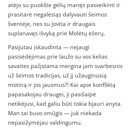
atėjo su puokšte gėlių manęs pasveikinti ir
prasitarė negalėsiąs dalyvauti šeimos
šventėje, nes su Jovita ir draugais
suplanavęs išvyką prie Molėtų ežerų.
Pasijutau įskaudinta — nejaugi
pasisėdėjimas prie laužo su vos kelias
savaites pažįstama mergina jam svarbesnis
už šeimos tradicijas, už jį užauginusią
motiną ir jos jausmus?! Kai apie konfliktą
papasakojau draugei, ji pasišaipė
netikėjusi, kad galiu būti tokia bjauri anyta.
Man tai buvo smūgis — juk niekada
nepasižymėjau valdingumu.