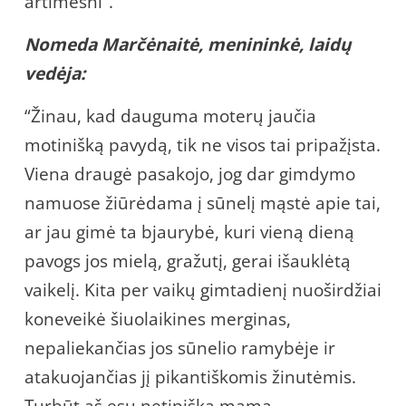
artimesni”.
Nomeda Marčėnaitė, menininkė, laidų
vedėja:
“Žinau, kad dauguma moterų jaučia
motinišką pavydą, tik ne visos tai pripažįsta.
Viena draugė pasakojo, jog dar gimdymo
namuose žiūrėdama į sūnelį mąstė apie tai,
ar jau gimė ta bjaurybė, kuri vieną dieną
pavogs jos mielą, gražutį, gerai išauklėtą
vaikelį. Kita per vaikų gimtadienį nuoširdžiai
koneveikė šiuolaikines merginas,
nepaliekančias jos sūnelio ramybėje ir
atakuojančias jį pikantiškomis žinutėmis.