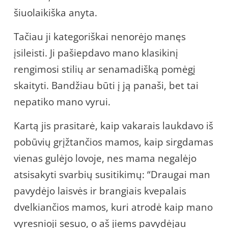
šiuolaikiška anyta.
Tačiau ji kategoriškai nenorėjo manęs
įsileisti. Ji pašiepdavo mano klasikinį
rengimosi stilių ar senamadišką pomėgį
skaityti. Bandžiau būti į ją panaši, bet tai
nepatiko mano vyrui.
Kartą jis prasitarė, kaip vakarais laukdavo iš
pobūvių grįžtančios mamos, kaip sirgdamas
vienas gulėjo lovoje, nes mama negalėjo
atsisakyti svarbių susitikimų: “Draugai man
pavydėjo laisvės ir brangiais kvepalais
dvelkiančios mamos, kuri atrodė kaip mano
vyresnioji sesuo, o aš jiems pavydėjau