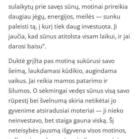
sulaikytų prie savęs sūnų, motinai prireikia
daugiau jėgų, energijos, meilės — sunku
paleisti tą, į kurį tiek daug investuota. Ji
jaučia, kad sūnus atitolsta visam laikui, ir jai
darosi baisu”.
Duktė grįžta pas motiną sukūrusi savo
šeimą, laukdamasi kūdikio, augindama
vaikus. Jai reikia mamos patarimo ir
šilumos. O sėkmingai vedęs sūnus visą savo
rūpestį bei švelnumą skiria netikėtai jo
gyvenime atsiradusiai moteriai — ji nieko
neinvestavo, bet staiga gauna viską. Šį
neteisybės jausmą išgyvena visos motinos,