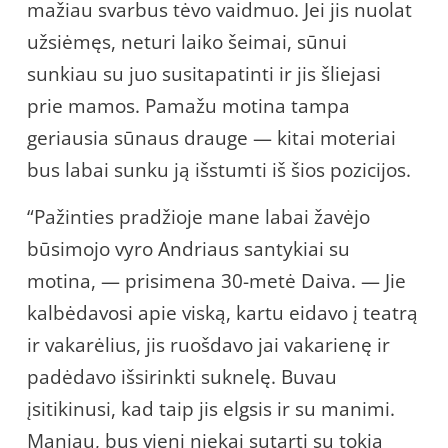
mažiau svarbus tėvo vaidmuo. Jei jis nuolat
užsiėmęs, neturi laiko šeimai, sūnui
sunkiau su juo susitapatinti ir jis šliejasi
prie mamos. Pamažu motina tampa
geriausia sūnaus drauge — kitai moteriai
bus labai sunku ją išstumti iš šios pozicijos.
“Pažinties pradžioje mane labai žavėjo
būsimojo vyro Andriaus santykiai su
motina, — prisimena 30-metė Daiva. — Jie
kalbėdavosi apie viską, kartu eidavo į teatrą
ir vakarėlius, jis ruošdavo jai vakarienę ir
padėdavo išsirinkti suknelę. Buvau
įsitikinusi, kad taip jis elgsis ir su manimi.
Maniau, bus vieni niekai sutarti su tokia