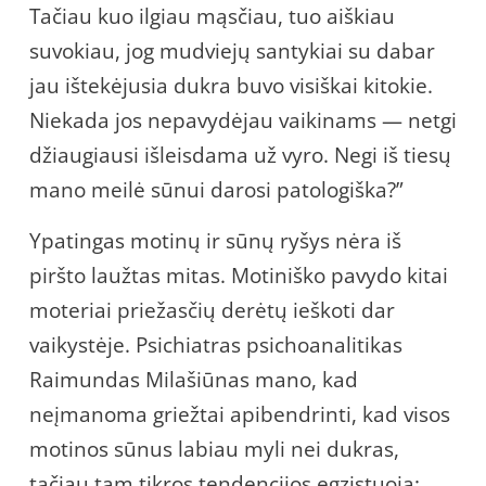
Tačiau kuo ilgiau mąsčiau, tuo aiškiau
suvokiau, jog mudviejų santykiai su dabar
jau ištekėjusia dukra buvo visiškai kitokie.
Niekada jos nepavydėjau vaikinams — netgi
džiaugiausi išleisdama už vyro. Negi iš tiesų
mano meilė sūnui darosi patologiška?”
Ypatingas motinų ir sūnų ryšys nėra iš
piršto laužtas mitas. Motiniško pavydo kitai
moteriai priežasčių derėtų ieškoti dar
vaikystėje. Psichiatras psichoanalitikas
Raimundas Milašiūnas mano, kad
neįmanoma griežtai apibendrinti, kad visos
motinos sūnus labiau myli nei dukras,
tačiau tam tikros tendencijos egzistuoja: