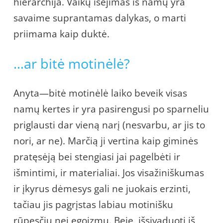
hierarchija. Vaikų išėjimas iš namų yra
savaime suprantamas dalykas, o marti
priimama kaip duktė.
…ar bitė motinėlė?
Anyta—bitė motinėlė laiko beveik visas
namų kertes ir yra pasirengusi po sparneliu
priglausti dar vieną narį (nesvarbu, ar jis to
nori, ar ne). Marčią ji vertina kaip giminės
pratęsėją bei stengiasi jai pagelbėti ir
išmintimi, ir materialiai. Jos visažiniškumas
ir įkyrus dėmesys gali ne juokais erzinti,
tačiau jis pagrįstas labiau motinišku
rūpesčiu nei egoizmu. Beje, išsivaduoti iš