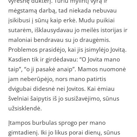
vyresnę dukterį. Turiu mylintį vyrą ir
mėgstamą darbą, tad niekada nebuvau
įsikibusi į sūnų kaip erkė. Mudu puikiai
sutarėm, išklausydavau jo meilės istorijas ir
maloniai bendravau su jo draugėmis.
Problemos prasidėjo, kai jis įsimylėjo Jovitą.
Kasdien tik ir girdėdavau: “O Jovita mano
taip”, “o ji pasakė anaip”. Mamos nuomonė
jam neberūpėjo, nors mano patirtis
dvigubai didesnė nei Jovitos. Kai ėmiau
švelniai šaipytis iš jo susižavėjimo, sūnus
užsisklendė.
Įtampos burbulas sprogo per mano
gimtadienį. Iki jo likus porai dienų, sūnus