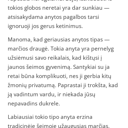
tokios globos neretai yra dar sunkiau —
atsisakydama anytos pagalbos tarsi
ignoruoji jos gerus ketinimus.
Manoma, kad geriausias anytos tipas —
marčios draugė. Tokia anyta yra pernelyg
užsiėmusi savo reikalais, kad kištųsi į
jaunos šeimos gyvenimą. Santykiai su ja
retai būna komplikuoti, nes ji gerbia kitų
žmonių privatumą. Paprastai ji trokšta, kad
ją vadintum vardu, ir niekada jūsų
nepavadins dukrele.
Labiausiai tokio tipo anyta erzina
tradicinėje šeimoje užaugusias marčias,