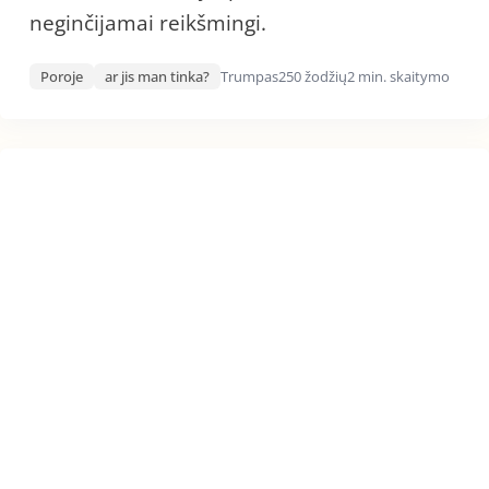
neginčijamai reikšmingi.
Poroje
ar jis man tinka?
Trumpas
250 žodžių
2 min. skaitymo