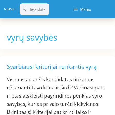
Pereiti
Meniu
prie
turinio
vyrų savybės
Svarbiausi kriterijai renkantis vyrą
Vis mąstai, ar šis kandidatas tinkamas
užkariauti Tavo kūną ir širdį? Vadinasi pats
metas atskleisti pagrindines penkias vyro
savybes, kurias privalo turėti kiekvienos
išrinktasis! Kriterijai patikrinti laiko ir