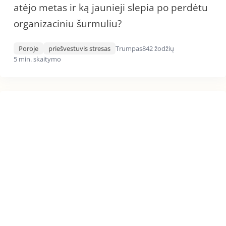
atėjo metas ir ką jaunieji slepia po perdėtu
organizaciniu šurmuliu?
Poroje
priešvestuvis stresas
Trumpas
842 žodžių
5 min. skaitymo