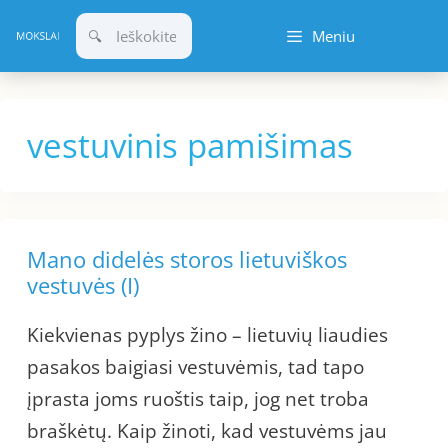
Pereiti
Meniu
prie
turinio
vestuvinis pamišimas
Mano didelės storos lietuviškos
vestuvės (I)
Kiekvienas pyplys žino – lietuvių liaudies
pasakos baigiasi vestuvėmis, tad tapo
įprasta joms ruoštis taip, jog net troba
braškėtų. Kaip žinoti, kad vestuvėms jau