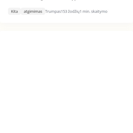
Kita
atgimimas
Trumpas
153 žodžių
1 min. skaitymo