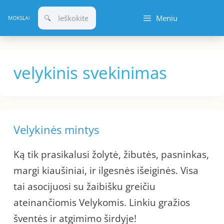
Pereiti
Meniu
prie
turinio
velykinis svekinimas
Velykinės mintys
Ką tik prasikalusi žolytė, žibutės, pasninkas,
margi kiaušiniai, ir ilgesnės išeiginės. Visa
tai asocijuosi su žaibišku greičiu
ateinančiomis Velykomis. Linkiu gražios
šventės ir atgimimo širdyje!