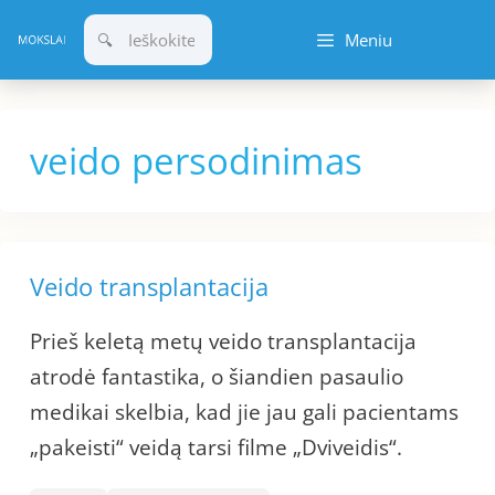
Pereiti
Meniu
prie
turinio
veido persodinimas
Veido transplantacija
Prieš keletą metų veido transplantacija
atrodė fantastika, o šiandien pasaulio
medikai skelbia, kad jie jau gali pacientams
„pakeisti“ veidą tarsi filme „Dviveidis“.