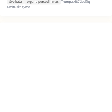
Sveikata
organų persodinimas
Trumpas
687 žodžių
4 min. skaitymo