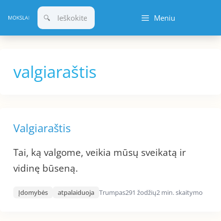
Pereiti
Meniu
prie
turinio
valgiaraštis
Valgiaraštis
Tai, ką valgome, veikia mūsų sveikatą ir
vidinę būseną.
Įdomybės
atpalaiduoja
Trumpas
291 žodžių
2 min. skaitymo