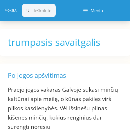
Pereiti
Meniu
prie
turinio
trumpasis savaitgalis
Po jogos apšvitimas
Praėjo jogos vakaras Galvoje sukasi minčių
kaltūnai apie meilę, o kūnas pakilęs virš
pilkos kasdienybės. Vėl išsinešu pilnas
kišenes minčių, kokius renginius dar
surengti norėsiu