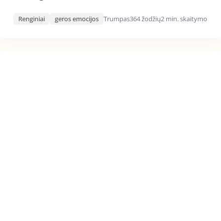
Renginiai
geros emocijos
Trumpas
364 žodžių
2 min. skaitymo