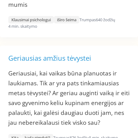
mumis
Klausimai psichologui
iširo šeima
Trumpas
640 žodžių
4 min. skaitymo
Geriausias amžius tėvystei
Geriausiai, kai vaikas būna planuotas ir
laukiamas. Tik ar yra pats tinkamiausias
metas tėvystei? Ar geriau auginti vaiką ir eiti
savo gyvenimo keliu kupinam energijos ar
palaukti, kai galėsi daugiau duoti jam, nes
jau nebereikalausi tiek visko sau?
Kita
kada gimdyti?
Trumpas
876 žodžių
5 min. skaitymo