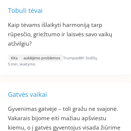
Tobuli tėvai
Kaip tėvams išlaikyti harmoniją tarp
rūpesčio, griežtumo ir laisvės savo vaikų
atžvilgiu?
Kita
auklėjimo problemos
Trumpas
881 žodžių
5 min. skaitymo
Gatvės vaikai
Gyvenimas gatvėje – toli gražu ne svajonė.
Vakarais bijome eiti mažiau apšviestu
kiemu, o į gatvės gyventojus visada žiūrime