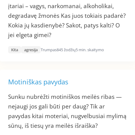
įtariai – vagys, narkomanai, alkoholikai,
degradavę žmonės Kas juos tokiais padarė?
Kokia jų kasdienybė? Sakot, patys kalti? O
jei elgeta gimei?
Kita
agresija
Trumpas
845 žodžių
5 min. skaitymo
Motiniškas pavydas
Sunku nubrėžti motiniškos meilės ribas —
nejaugi jos gali būti per daug? Tik ar
pavydas kitai moteriai, nugvelbusiai mylimą
sūnų, iš tiesų yra meilės išraiška?