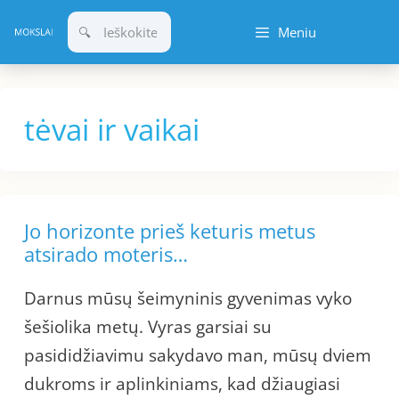
Pereiti
Meniu
prie
turinio
tėvai ir vaikai
Jo horizonte prieš keturis metus
atsirado moteris…
Darnus mūsų šeimyninis gyvenimas vyko
šešiolika metų. Vyras garsiai su
pasididžiavimu sakydavo man, mūsų dviem
dukroms ir aplinkiniams, kad džiaugiasi