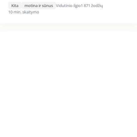
Kita
motina ir sūnus
Vidutinio ilgio
1 871 žodžių
10 min. skaitymo