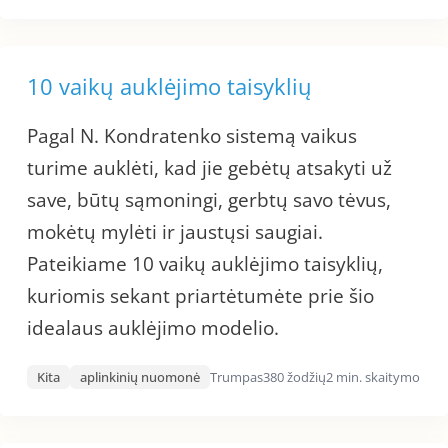
10 vaikų auklėjimo taisyklių
Pagal N. Kondratenko sistemą vaikus
turime auklėti, kad jie gebėtų atsakyti už
save, būtų sąmoningi, gerbtų savo tėvus,
mokėtų mylėti ir jaustųsi saugiai.
Pateikiame 10 vaikų auklėjimo taisyklių,
kuriomis sekant priartėtumėte prie šio
idealaus auklėjimo modelio.
Kita
aplinkinių nuomonė
Trumpas
380 žodžių
2 min. skaitymo