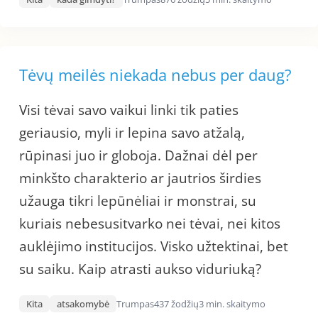
Tėvų meilės niekada nebus per daug?
Visi tėvai savo vaikui linki tik paties
geriausio, myli ir lepina savo atžalą,
rūpinasi juo ir globoja. Dažnai dėl per
minkšto charakterio ar jautrios širdies
užauga tikri lepūnėliai ir monstrai, su
kuriais nebesusitvarko nei tėvai, nei kitos
auklėjimo institucijos. Visko užtektinai, bet
su saiku. Kaip atrasti aukso viduriuką?
Kita
atsakomybė
Trumpas
437 žodžių
3 min. skaitymo