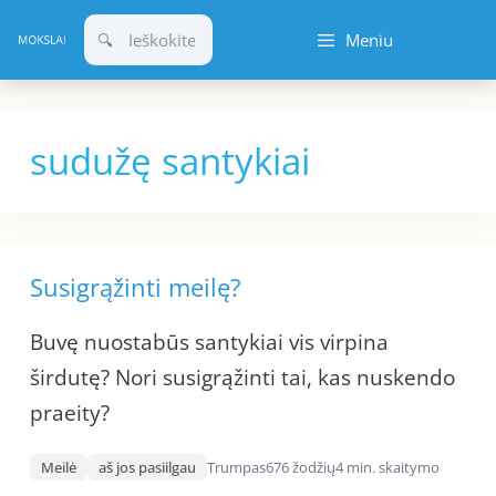
Pereiti
Meniu
prie
turinio
sudužę santykiai
Susigrąžinti meilę?
Buvę nuostabūs santykiai vis virpina
širdutę? Nori susigrąžinti tai, kas nuskendo
praeity?
Meilė
aš jos pasiilgau
Trumpas
676 žodžių
4 min. skaitymo