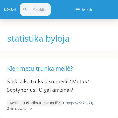
Pereiti
Meniu
prie
turinio
statistika byloja
Kiek metų trunka meilė?
Kiek laiko truks Jūsų meilė? Metus?
Septynerius? O gal amžinai?
Meilė
kiek laiko trunka meilė?
Trumpas
258 žodžių
2 min. skaitymo