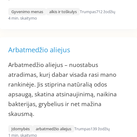
Gyvenimo menas
alkis ir toškulys
Trumpas
712 žodžių
4 min. skaitymo
Arbatmedžio aliejus
Arbatmedžio aliejus – nuostabus
atradimas, kurį dabar visada rasi mano
rankinėje. Jis stiprina natūralią odos
apsaugą, skatina atsinaujinimą, naikina
bakterijas, grybelius ir net mažina
skausmą.
Įdomybės
arbatmedžio aliejus
Trumpas
139 žodžių
1 min. skaitymo