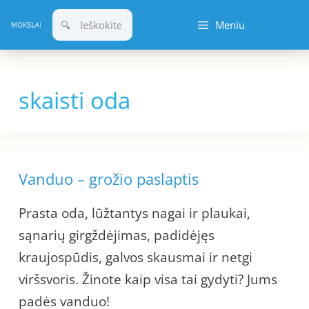
Pereiti
Meniu
prie
turinio
skaisti oda
Vanduo – grožio paslaptis
Prasta oda, lūžtantys nagai ir plaukai,
sąnarių girgždėjimas, padidėjęs
kraujospūdis, galvos skausmai ir netgi
viršsvoris. Žinote kaip visa tai gydyti? Jums
padės vanduo!