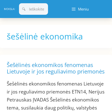
Pereiti
Meniu
prie
turinio
šešėlinė ekonomika
Šešėlinės ekonomikos fenomenas
Lietuvoje ir jos reguliavimo priemonės
Šešėlinės ekonomikos fenomenas Lietuvoje
ir jos reguliavimo priemonės ETN14, Nerijus
Petrauskas ĮVADAS Šešėlinės ekonomikos
tema, susilaukia daug politikų, valstybės