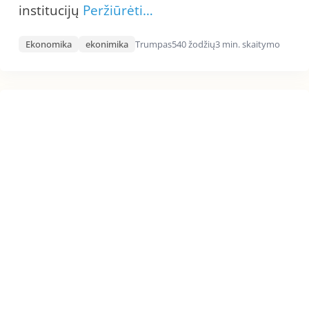
institucijų
Peržiūrėti…
Ekonomika
ekonimika
Trumpas
540 žodžių
3 min. skaitymo