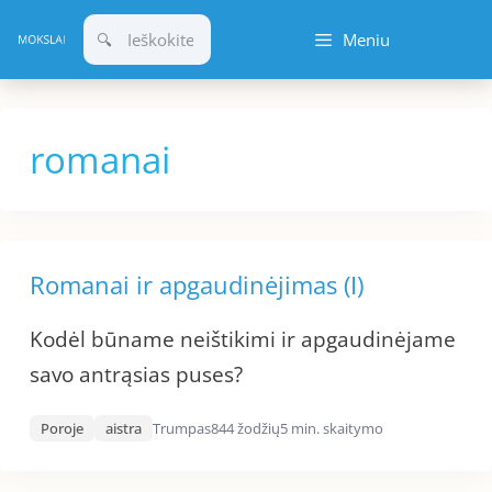
Pereiti
Meniu
prie
turinio
romanai
Romanai ir apgaudinėjimas (I)
Kodėl būname neištikimi ir apgaudinėjame
savo antrąsias puses?
Poroje
aistra
Trumpas
844 žodžių
5 min. skaitymo