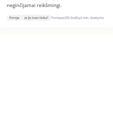
neginčijamai reikšmingi.
Poroje
ar jis man tinka?
Trumpas
250 žodžių
2 min. skaitymo