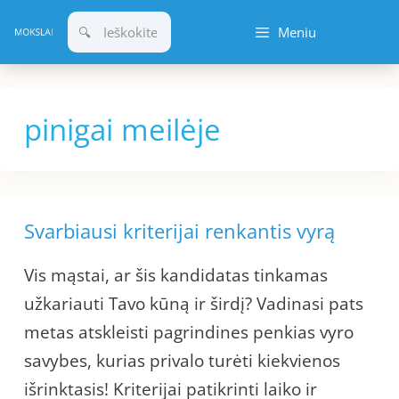
Pereiti
Meniu
prie
turinio
pinigai meilėje
Svarbiausi kriterijai renkantis vyrą
Vis mąstai, ar šis kandidatas tinkamas
užkariauti Tavo kūną ir širdį? Vadinasi pats
metas atskleisti pagrindines penkias vyro
savybes, kurias privalo turėti kiekvienos
išrinktasis! Kriterijai patikrinti laiko ir