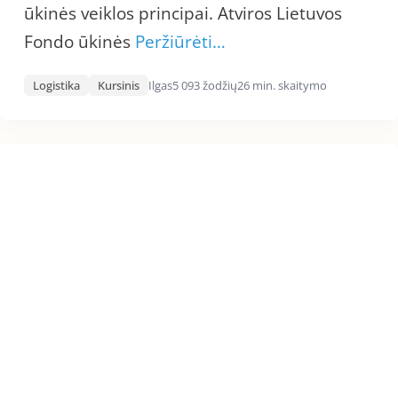
ūkinės veiklos principai. Atviros Lietuvos
Fondo ūkinės
Peržiūrėti…
Logistika
Kursinis
Ilgas
5 093 žodžių
26 min. skaitymo