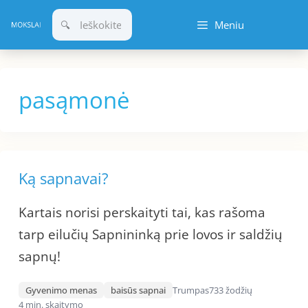
Pereiti
Meniu
prie
turinio
pasąmonė
Ką sapnavai?
Kartais norisi perskaityti tai, kas rašoma
tarp eilučių Sapnininką prie lovos ir saldžių
sapnų!
Gyvenimo menas
baisūs sapnai
Trumpas
733 žodžių
4 min. skaitymo