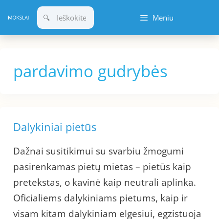
Pereiti
Meniu
prie
turinio
pardavimo gudrybės
Dalykiniai pietūs
Dažnai susitikimui su svarbiu žmogumi
pasirenkamas pietų mietas – pietūs kaip
pretekstas, o kavinė kaip neutrali aplinka.
Oficialiems dalykiniams pietums, kaip ir
visam kitam dalykiniam elgesiui, egzistuoja