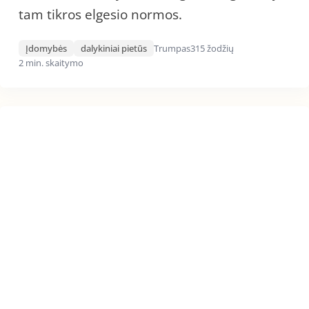
tam tikros elgesio normos.
Įdomybės
dalykiniai pietūs
Trumpas
315 žodžių
2 min. skaitymo