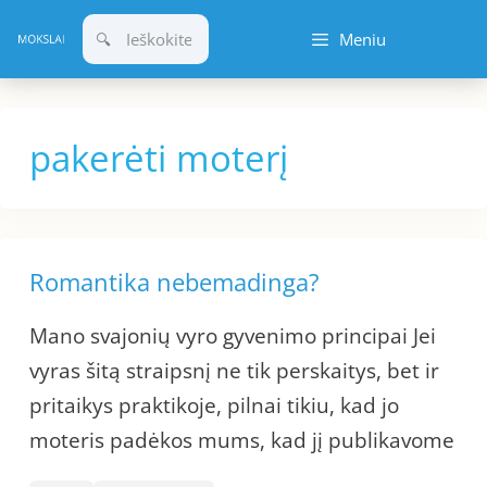
Pereiti
Meniu
prie
turinio
pakerėti moterį
Romantika nebemadinga?
Mano svajonių vyro gyvenimo principai Jei
vyras šitą straipsnį ne tik perskaitys, bet ir
pritaikys praktikoje, pilnai tikiu, kad jo
moteris padėkos mums, kad jį publikavome