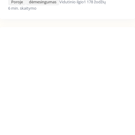
Poroje
dėmesingumas
Vidutinio ilgio
1 178 žodžių
6 min. skaitymo