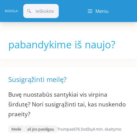
Pereiti
Meniu
prie
turinio
pabandykime iš naujo?
Susigrąžinti meilę?
Buvę nuostabūs santykiai vis virpina
širdutę? Nori susigrąžinti tai, kas nuskendo
praeity?
Meilė
aš jos pasiilgau
Trumpas
676 žodžių
4 min. skaitymo