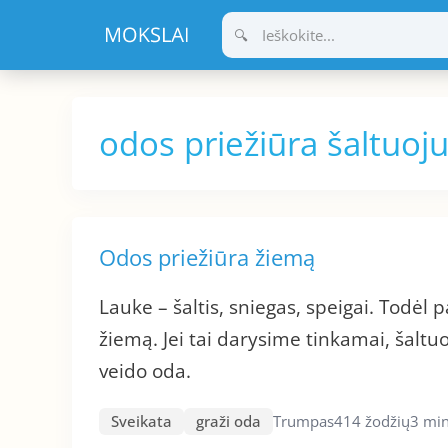
Pereiti
prie
turinio
odos priežiūra šaltuoj
Odos priežiūra žiemą
Lauke – šaltis, sniegas, speigai. Todėl p
žiemą. Jei tai darysime tinkamai, šaltu
veido oda.
Sveikata
graži oda
Trumpas
414 žodžių
3 min