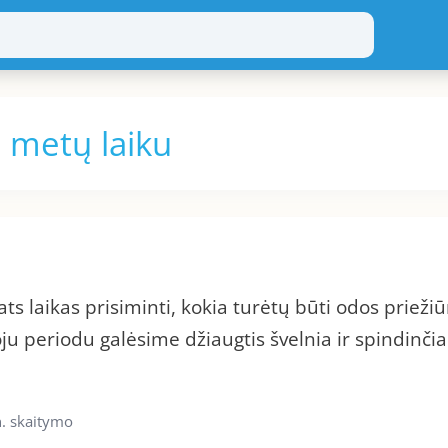
u metų laiku
ats laikas prisiminti, kokia turėtų būti odos prieži
oju periodu galėsime džiaugtis švelnia ir spindinčia
. skaitymo