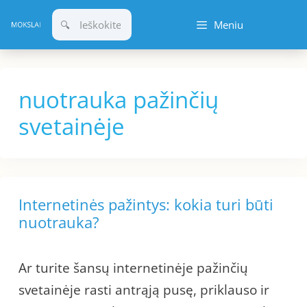
Pereiti
Meniu
prie
turinio
nuotrauka pažinčių
svetainėje
Internetinės pažintys: kokia turi būti
nuotrauka?
Ar turite šansų internetinėje pažinčių
svetainėje rasti antrąją pusę, priklauso ir