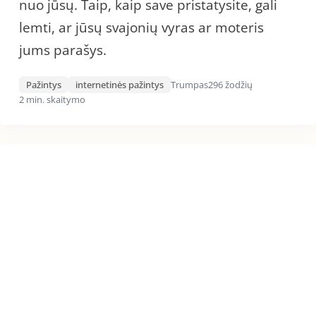
nuo jūsų. Taip, kaip save pristatysite, gali
lemti, ar jūsų svajonių vyras ar moteris
jums parašys.
Pažintys
internetinės pažintys
Trumpas
296 žodžių
2 min. skaitymo