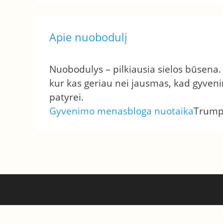
Apie nuobodulį
Nuobodulys – pilkiausia sielos būsena. 
kur kas geriau nei jausmas, kad gyveni
patyrei.
Gyvenimo menas
bloga nuotaika
Trump