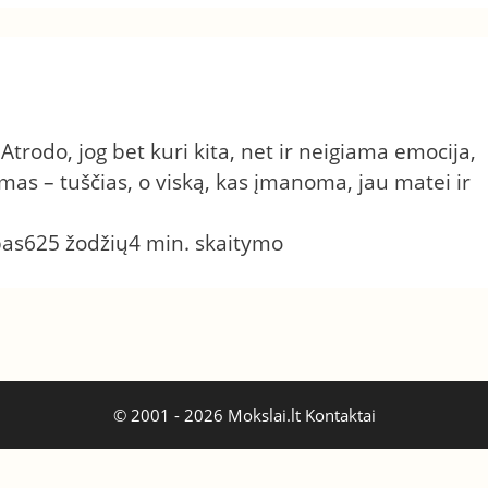
Atrodo, jog bet kuri kita, net ir neigiama emocija,
mas – tuščias, o viską, kas įmanoma, jau matei ir
as
625 žodžių
4 min. skaitymo
© 2001 - 2026 Mokslai.lt
Kontaktai