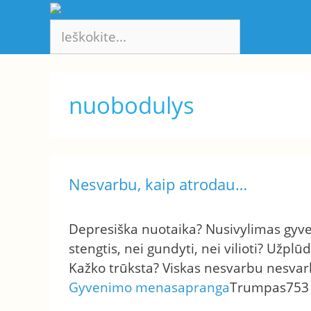
Pereiti
prie
turinio
nuobodulys
Nesvarbu, kaip atrodau…
Depresiška nuotaika? Nusivylimas gyve
stengtis, nei gundyti, nei vilioti? Užplūd
Kažko trūksta? Viskas nesvarbu nesvarb
Gyvenimo menas
apranga
Trumpas
753