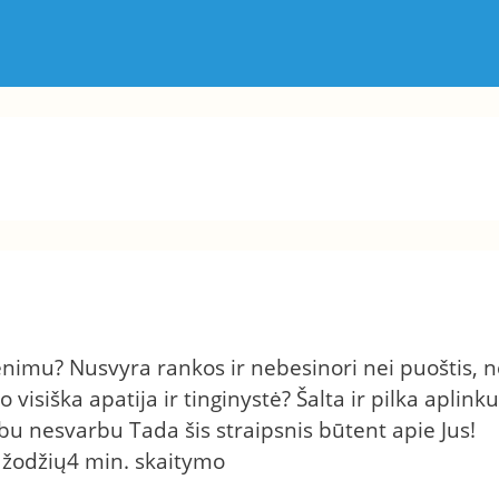
nimu? Nusvyra rankos ir nebesinori nei puoštis, n
o visiška apatija ir tinginystė? Šalta ir pilka aplinku
u nesvarbu Tada šis straipsnis būtent apie Jus!
 žodžių
4 min. skaitymo