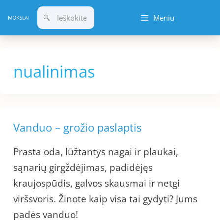
Pereiti
Meniu
prie
turinio
nualinimas
Vanduo – grožio paslaptis
Prasta oda, lūžtantys nagai ir plaukai,
sąnarių girgždėjimas, padidėjęs
kraujospūdis, galvos skausmai ir netgi
viršsvoris. Žinote kaip visa tai gydyti? Jums
padės vanduo!