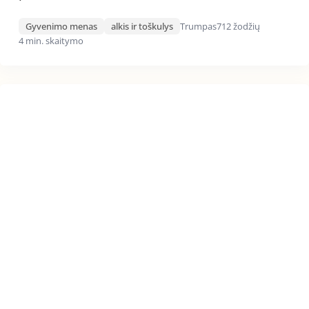
Gyvenimo menas
alkis ir toškulys
Trumpas
712 žodžių
4 min. skaitymo