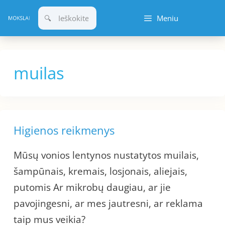
Pereiti
Meniu
prie
turinio
muilas
Higienos reikmenys
Mūsų vonios lentynos nustatytos muilais,
šampūnais, kremais, losjonais, aliejais,
putomis Ar mikrobų daugiau, ar jie
pavojingesni, ar mes jautresni, ar reklama
taip mus veikia?