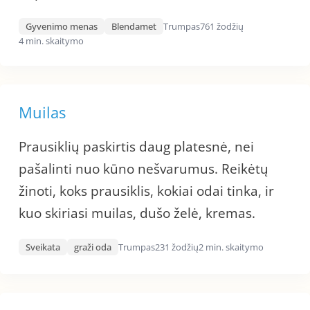
Gyvenimo menas
Blendamet
Trumpas
761 žodžių
4 min. skaitymo
Muilas
Prausiklių paskirtis daug platesnė, nei
pašalinti nuo kūno nešvarumus. Reikėtų
žinoti, koks prausiklis, kokiai odai tinka, ir
kuo skiriasi muilas, dušo želė, kremas.
Sveikata
graži oda
Trumpas
231 žodžių
2 min. skaitymo