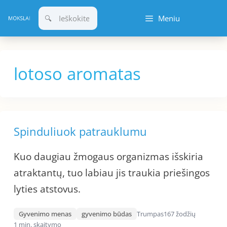
Pereiti
Meniu
prie
turinio
lotoso aromatas
Spinduliuok patrauklumu
Kuo daugiau žmogaus organizmas išskiria
atraktantų, tuo labiau jis traukia priešingos
lyties atstovus.
Gyvenimo menas
gyvenimo būdas
Trumpas
167 žodžių
1 min. skaitymo