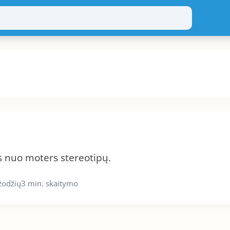
tis nuo moters stereotipų.
žodžių
3 min. skaitymo