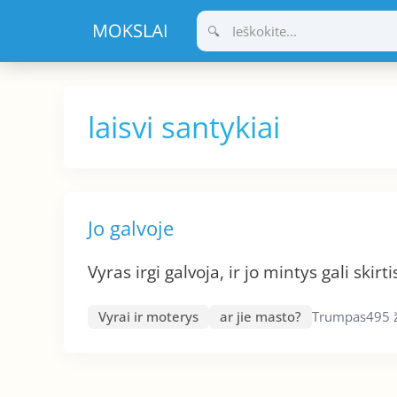
Pereiti
prie
turinio
laisvi santykiai
Jo galvoje
Vyras irgi galvoja, ir jo mintys gali skir
Vyrai ir moterys
ar jie masto?
Trumpas
495 