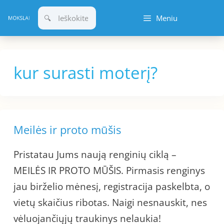
Pereiti
Meniu
prie
turinio
kur surasti moterį?
Meilės ir proto mūšis
Pristatau Jums naują renginių ciklą –
MEILĖS IR PROTO MŪŠIS. Pirmasis renginys
jau birželio mėnesį, registracija paskelbta, o
vietų skaičius ribotas. Naigi nesnauskit, nes
vėluojančiųjų traukinys nelaukia!