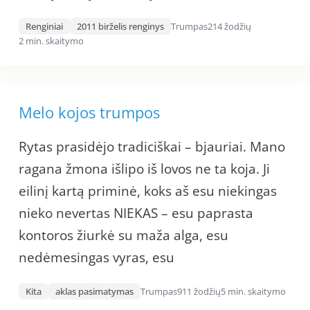
Renginiai
2011 birželis renginys
Trumpas
214 žodžių
2 min. skaitymo
Melo kojos trumpos
Rytas prasidėjo tradiciškai – bjauriai. Mano
ragana žmona išlipo iš lovos ne ta koja. Ji
eilinį kartą priminė, koks aš esu niekingas
nieko nevertas NIEKAS – esu paprasta
kontoros žiurkė su maža alga, esu
nedėmesingas vyras, esu
Kita
aklas pasimatymas
Trumpas
911 žodžių
5 min. skaitymo