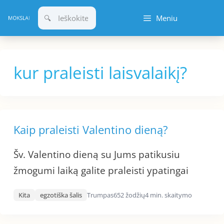
Pereiti
Meniu
prie
turinio
kur praleisti laisvalaikį?
Kaip praleisti Valentino dieną?
Šv. Valentino dieną su Jums patikusiu
žmogumi laiką galite praleisti ypatingai
Kita
egzotiška šalis
Trumpas
652 žodžių
4 min. skaitymo