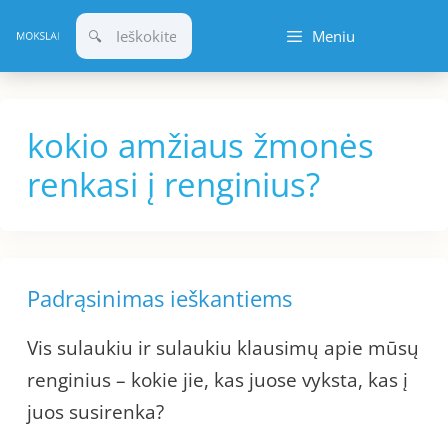
Pereiti
Meniu
prie
turinio
kokio amžiaus žmonės
renkasi į renginius?
Padrąsinimas ieškantiems
Vis sulaukiu ir sulaukiu klausimų apie mūsų
renginius – kokie jie, kas juose vyksta, kas į
juos susirenka?