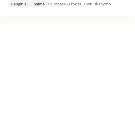
Renginiai
baimė
Trumpas
463 žodžių
3 min. skaitymo