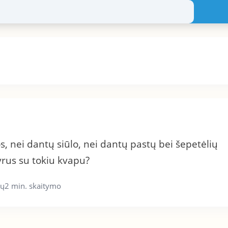
nei dantų siūlo, nei dantų pastų bei šepetėlių
yrus su tokiu kvapu?
ių
2 min. skaitymo