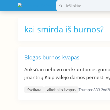
Pereiti
prie
turinio
kai smirda iš burnos?
Blogas burnos kvapas
Anksčiau nebuvo nei kramtomos gumos, 
įmantrių Kaip galėjo damos pernešti v
Sveikata
alkoholio kvapas
Trumpas
333 žodž