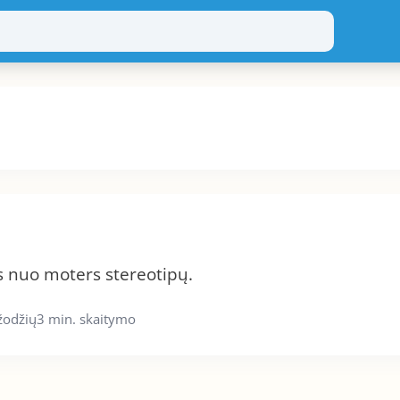
tis nuo moters stereotipų.
žodžių
3 min. skaitymo