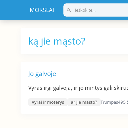
Pereiti
prie
turinio
ką jie mąsto?
Jo galvoje
Vyras irgi galvoja, ir jo mintys gali skir
Vyrai ir moterys
ar jie masto?
Trumpas
495 