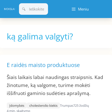
Pereiti
Meniu
prie
turinio
ką galima valgyti?
E raidės maisto produktuose
Šiais laikais labai naudingas straipsnis. Kad
žinotume, ką valgome, turime mokėti
iššifruoti gaminio sudėties aprašymą.
Įdomybės
cholesterolio kiekis
Trumpas
725 žodžių
4 min. skaitymo