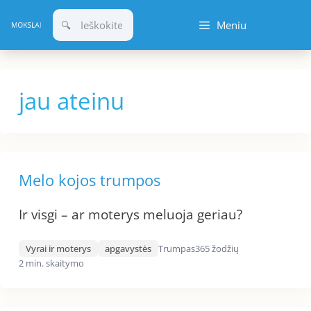
Pereiti
Meniu
prie
turinio
jau ateinu
Melo kojos trumpos
Ir visgi – ar moterys meluoja geriau?
Vyrai ir moterys
apgavystės
Trumpas
365 žodžių
2 min. skaitymo