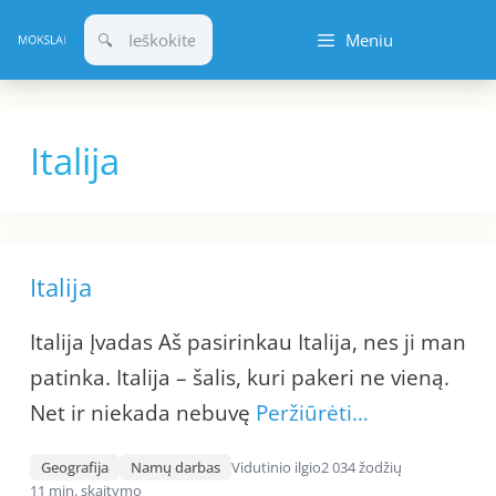
Pereiti
Meniu
prie
turinio
Italija
Italija
Italija Įvadas Aš pasirinkau Italija, nes ji man
patinka. Italija – šalis, kuri pakeri ne vieną.
Net ir niekada nebuvę
Peržiūrėti…
Geografija
Namų darbas
Vidutinio ilgio
2 034 žodžių
11 min. skaitymo