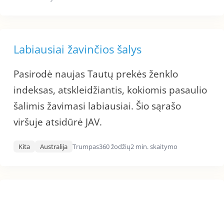
Labiausiai žavinčios šalys
Pasirodė naujas Tautų prekės ženklo
indeksas, atskleidžiantis, kokiomis pasaulio
šalimis žavimasi labiausiai. Šio sąrašo
viršuje atsidūrė JAV.
Kita
Australija
Trumpas
360 žodžių
2 min. skaitymo