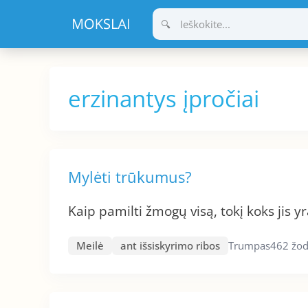
Pereiti
prie
turinio
erzinantys įpročiai
Mylėti trūkumus?
Kaip pamilti žmogų visą, tokį koks jis yr
Meilė
ant išsiskyrimo ribos
Trumpas
462 žod