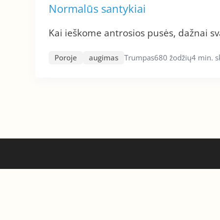
Normalūs santykiai
Kai ieškome antrosios pusės, dažnai s
Poroje
augimas
Trumpas
680 žodžių
4 min. 