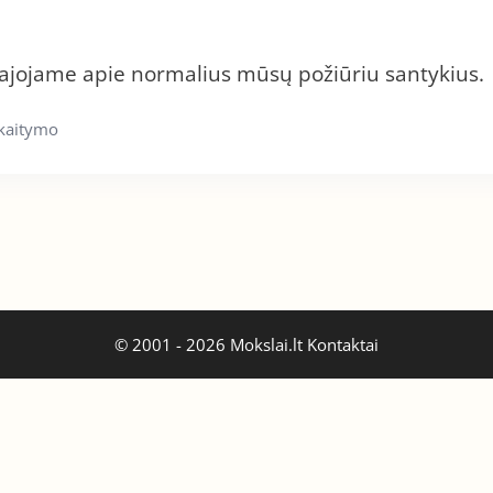
vajojame apie normalius mūsų požiūriu santykius.
skaitymo
© 2001 - 2026 Mokslai.lt
Kontaktai