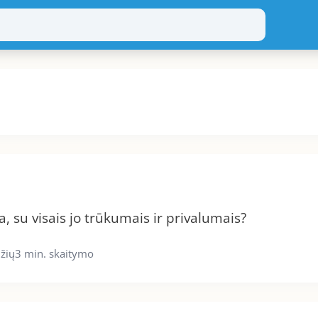
a, su visais jo trūkumais ir privalumais?
žių
3 min. skaitymo