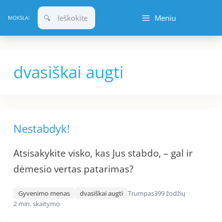
Pereiti
Meniu
prie
turinio
dvasiškai augti
Nestabdyk!
Atsisakykite visko, kas Jus stabdo, – gal ir
dėmesio vertas patarimas?
Gyvenimo menas
dvasiškai augti
Trumpas
399 žodžių
2 min. skaitymo