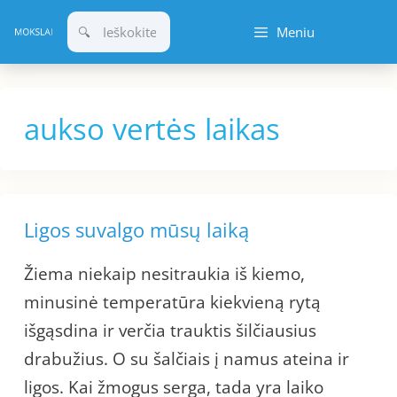
Pereiti
Meniu
prie
turinio
aukso vertės laikas
Ligos suvalgo mūsų laiką
Žiema niekaip nesitraukia iš kiemo,
minusinė temperatūra kiekvieną rytą
išgąsdina ir verčia trauktis šilčiausius
drabužius. O su šalčiais į namus ateina ir
ligos. Kai žmogus serga, tada yra laiko