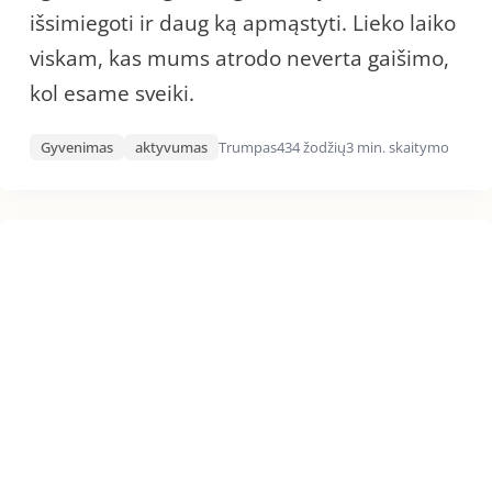
išsimiegoti ir daug ką apmąstyti. Lieko laiko
viskam, kas mums atrodo neverta gaišimo,
kol esame sveiki.
Gyvenimas
aktyvumas
Trumpas
434 žodžių
3 min. skaitymo