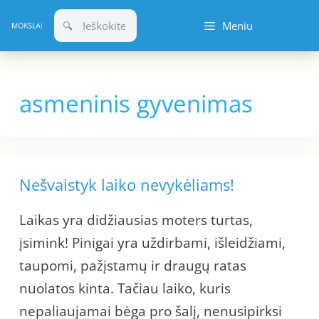
Pereiti
Meniu
prie
turinio
asmeninis gyvenimas
Nešvaistyk laiko nevykėliams!
Laikas yra didžiausias moters turtas,
įsimink! Pinigai yra uždirbami, išleidžiami,
taupomi, pažįstamų ir draugų ratas
nuolatos kinta. Tačiau laiko, kuris
nepaliaujamai bėga pro šalį, nenusipirksi