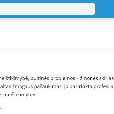
eištikimybė, buitinės problemos – žmonės skirias
 kaltas žmogaus pašaukimas, jo pasirinkta profesija
es neištikimybei.
o