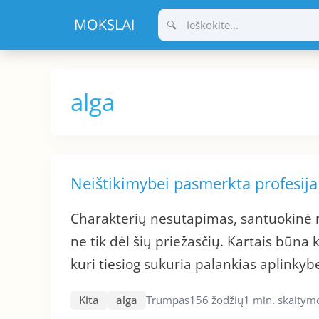
Pereiti
prie
turinio
alga
Neištikimybei pasmerkta profesija
Charakterių nesutapimas, santuokinė n
ne tik dėl šių priežasčių. Kartais būna
kuri tiesiog sukuria palankias aplinkyb
Kita
alga
Trumpas
156 žodžių
1 min. skaitym