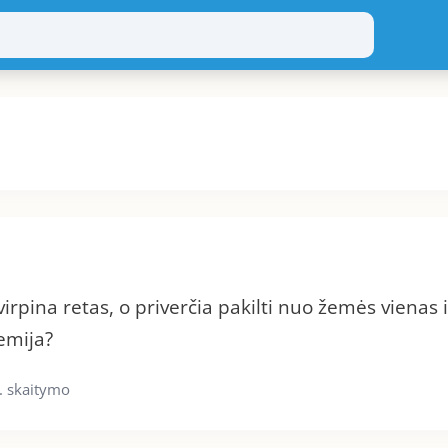
irpina retas, o priverčia pakilti nuo žemės vienas 
hemija?
. skaitymo