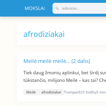
Pereiti
prie
turinio
afrodiziakai
Meilė meilė meilė… (2 dalis)
Tiek daug žmonių aplinkui, bet širdį suv
tūkstančio, milijono Meilė – kas tai? C
Meilė
afrodiziakai
Trumpas
925 žodžių
5 min