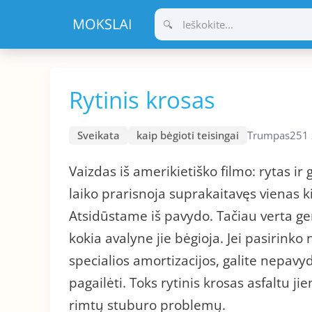
Pereiti
prie
turinio
Rytinis krosas
Sveikata
kaip bėgioti teisingai
Trumpas
251 
Vaizdas iš amerikietiško filmo: rytas ir 
laiko prarisnoja suprakaitavęs vienas ki
Atsidūstame iš pavydo. Tačiau verta geri
kokia avalyne jie bėgioja. Jei pasirinko
specialios amortizacijos, galite nepavydė
pagailėti. Toks rytinis krosas asfaltu ji
rimtų stuburo problemų.