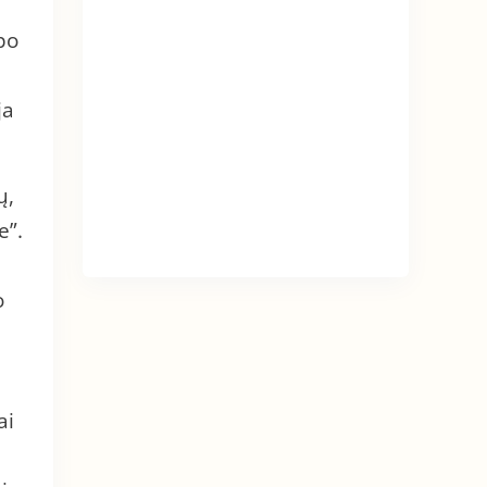
po
ja
ų,
e”.
o
ai