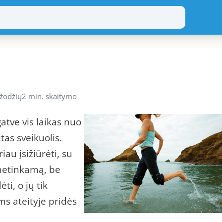
žodžių
2 min. skaitymo
gatve vis laikas nuo
tas sveikuolis.
au įsižiūrėti, su
 netinkamą, be
ti, o jų tik
ems ateityje pridės