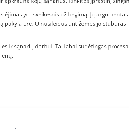
 apkrauna kojų sąnarius. Rinkitės įprastinį žingsn
itas ėjimas yra sveikesnis už bėgimą. Jų argumentas
 pakyla ore. O nusileidus ant žemės jo stuburas
es ir sąnarių darbui. Tai labai sudėtingas procesa
menų.