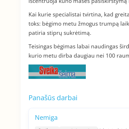
išcentruoja kūno masės pasiskirstymą ir
Kai kurie specialistai tvirtina, kad gre
toks: bėgimo metu žmogus trumpą laiką
patiria stiprų sukrėtimą.
Teisingas bėgimas labai naudingas širdi
kurio metu dirba daugiau nei 100 rau
Panašūs darbai
Nemiga