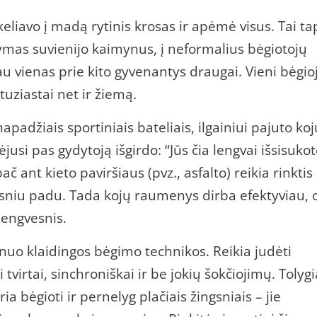
liavo į madą rytinis krosas ir apėmė visus. Tai ta
stymas suvienijo kaimynus, į neformalius bėgiotojų
u vienas prie kito gyvenantys draugai. Vieni bėgio
ntuziastai net ir žiemą.
apadžiais sportiniais bateliais, ilgainiui pajuto koj
jusi pas gydytoją išgirdo: “Jūs čia lengvai išsisukot
č ant kieto paviršiaus (pvz., asfalto) reikia rinktis
esniu padu. Tada kojų raumenys dirba efektyviau, 
lengvesnis.
nuo klaidingos bėgimo technikos. Reikia judėti
i tvirtai, sinchroniškai ir be jokių šokčiojimų. Tolygi
ria bėgioti ir pernelyg plačiais žingsniais – jie