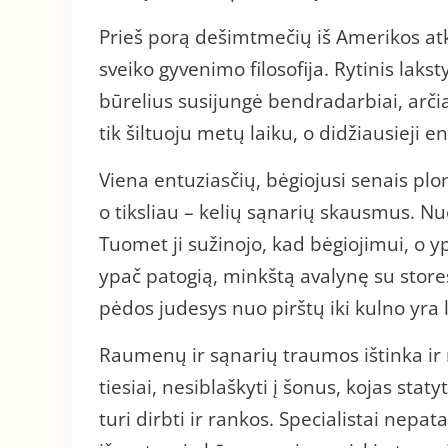
Prieš porą dešimtmečių iš Amerikos atke
sveiko gyvenimo filosofija. Rytinis lak
būrelius susijungė bendradarbiai, arčia
tik šiltuoju metų laiku, o didžiausieji e
Viena entuziasčių, bėgiojusi senais plon
o tiksliau – kelių sąnarių skausmus. Nuė
Tuomet ji sužinojo, kad bėgiojimui, o ypa
ypač patogią, minkštą avalynę su stor
pėdos judesys nuo pirštų iki kulno yra 
Raumenų ir sąnarių traumos ištinka ir 
tiesiai, nesiblaškyti į šonus, kojas statyt
turi dirbti ir rankos. Specialistai nepata