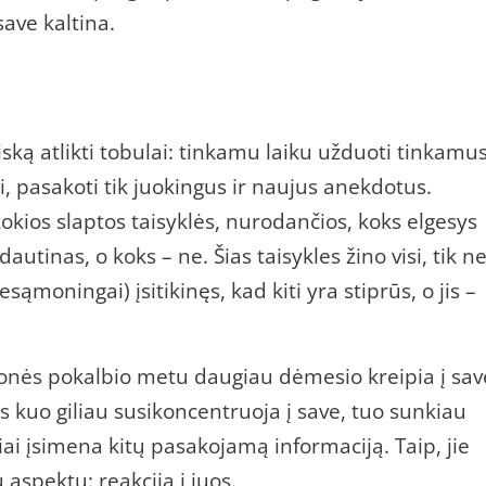
save kaltina.
iską atlikti tobulai: tinkamu laiku užduoti tinkamu
i, pasakoti tik juokingus ir naujus anekdotus.
kokios slaptos taisyklės, nurodančios, koks elgesys
dautinas, o koks – ne. Šias taisykles žino visi, tik n
nesąmoningai) įsitikinęs, kad kiti yra stiprūs, o jis –
žmonės pokalbio metu daugiau dėmesio kreipia į sav
nes kuo giliau susikoncentruoja į save, tuo sunkiau
kiai įsimena kitų pasakojamą informaciją. Taip, jie
 aspektu: reakcija į juos.