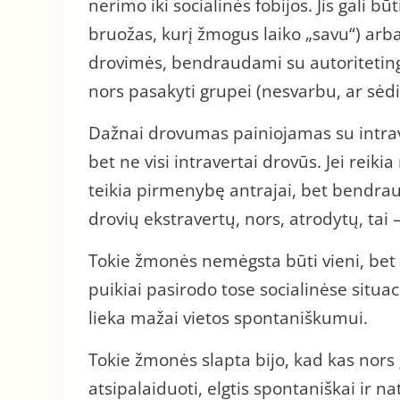
nerimo iki socialinės fobijos. Jis gali b
bruožas, kurį žmogus laiko „savu“) arba
drovimės, bendraudami su autoritetinga
nors pasakyti grupei (nesvarbu, ar sėdi
Dažnai drovumas painiojamas su intrav
bet ne visi intravertai drovūs. Jei reiki
teikia pirmenybę antrajai, bet bendrau
drovių ekstravertų, nors, atrodytų, tai
Tokie žmonės nemėgsta būti vieni, bet 
puikiai pasirodo tose socialinėse situa
lieka mažai vietos spontaniškumui.
Tokie žmonės slapta bijo, kad kas nors į
atsipalaiduoti, elgtis spontaniškai ir nat