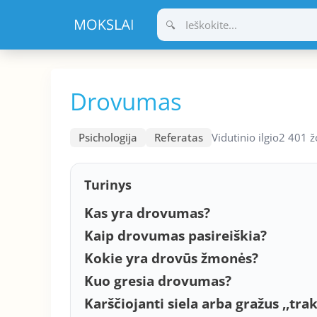
Pereiti
prie
turinio
Drovumas
Psichologija
Referatas
Vidutinio ilgio
2 401 ž
Turinys
Kas yra drovumas?
Kaip drovumas pasireiškia?
Kokie yra drovūs žmonės?
Kuo gresia drovumas?
Karščiojanti siela arba gražus ,,tr