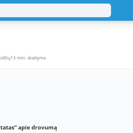
odžių
13 min. skaitymo
aktatas“ apie drovumą