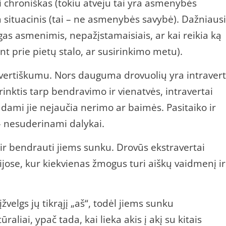
ūti chroniškas (tokiu atveju tai yra asmenybės
 situacinis (tai – ne asmenybės savybė). Dažniausi
s asmenimis, nepažįstamaisiais, ar kai reikia ką
nt prie pietų stalo, ar susirinkimo metu).
ertiškumu. Nors dauguma drovuolių yra intravert
a rinktis tarp bendravimo ir vienatvės, intravertai
dami jie nejaučia nerimo ar baimės. Pasitaiko ir
 – nesuderinami dalykai.
ir bendrauti jiems sunku. Drovūs ekstravertai
cijose, kur kiekvienas žmogus turi aiškų vaidmenį ir
žvelgs jų tikrąjį „aš“, todėl jiems sunku
ūraliai, ypač tada, kai lieka akis į akį su kitais