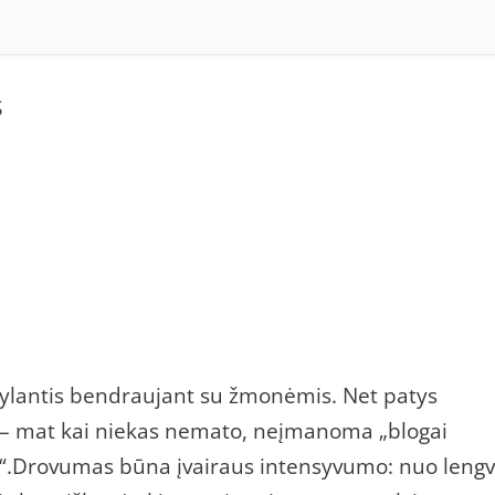
S
ylantis bendraujant su žmonėmis. Net patys
eni – mat kai niekas nemato, neįmanoma „blogai
ti“.Drovumas būna įvairaus intensyvumo: nuo leng