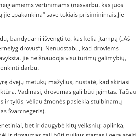
r neigiamiems vertinimams (nesvarbu, kas juos
gą jie „pakankina“ save tokiais prisiminimais.Jie
du, bandydami išvengti to, kas kelia įtampą („Aš
pernelyg drovus“). Nenuostabu, kad droviems
avyksta, jie neišnaudoja visų turimų galimybių,
enkinti darbu.
yrę dvejų metukų mažylius, nustatė, kad skiriasi
ktūra. Vadinasi, drovumas gali būti įgimtas. Tačia
 ir tylūs, vėliau žmonės pasiekia stulbinamų
as Švarcnegeris).
netiniai, bet ir daugybė kitų veiksnių: aplinka,
dėl ir drovumas gali būti puikus startas į gerą ateitį