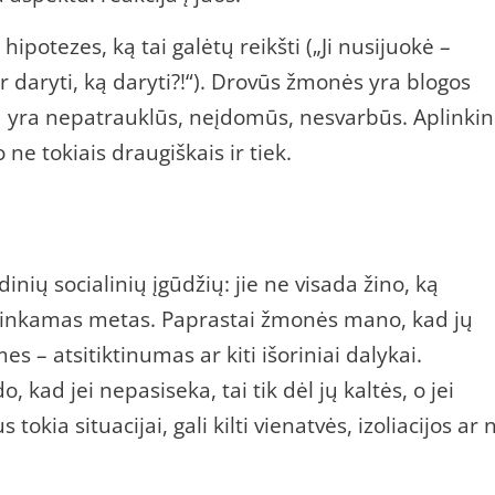
 hipotezes, ką tai galėtų reikšti („Ji nusijuokė –
daryti, ką daryti?!“). Drovūs žmonės yra blogos
 yra nepatrauklūs, neįdomūs, nesvarbūs. Aplinkin
 ne tokiais draugiškais ir tiek.
ių socialinių įgūdžių: jie ne visada žino, ką
m tinkamas metas. Paprastai žmonės mano, kad jų
 – atsitiktinumas ar kiti išoriniai dalykai.
, kad jei nepasiseka, tai tik dėl jų kaltės, o jei
 tokia situacijai, gali kilti vienatvės, izoliacijos ar 