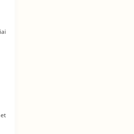
iai
net