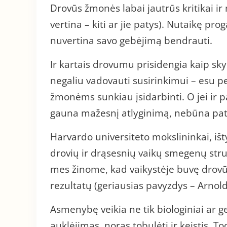
Drovūs žmonės labai jautrūs kritikai i
vertina – kiti ar jie patys). Nutaikę pro
nuvertina savo gebėjimą bendrauti.
Ir kartais drovumu prisidengia kaip sky
negaliu vadovauti susirinkimui – esu 
žmonėms sunkiau įsidarbinti. O jei ir p
gauna mažesnį atlyginimą, nebūna pat
Harvardo universiteto mokslininkai, išt
drovių ir drąsesnių vaikų smegenų stru
mes žinome, kad vaikystėje buvę drovūs
rezultatų (geriausias pavyzdys – Arnold
Asmenybę veikia ne tik biologiniai ar ge
auklėjimas, noras tobulėti ir keistis. To