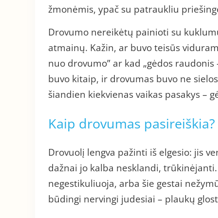
žmonėmis, ypač su patraukliu priešingo
Drovumo nereikėtų painioti su kuklumu
atmainų. Kažin, ar buvo teisūs viduram
nuo drovumo” ar kad „gėdos raudonis – 
buvo kitaip, ir drovumas buvo ne sielos 
šiandien kiekvienas vaikas pasakys – g
Kaip drovumas pasireiškia?
Drovuolį lengva pažinti iš elgesio: jis
dažnai jo kalba nesklandi, trūkinėjanti. 
negestikuliuoja, arba šie gestai nežymū
būdingi nervingi judesiai – plaukų glos