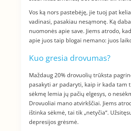
Vos ką nors pastebėję, jie tuoj pat kelia
vadinasi, pasakiau nesąmonę. Ką dabar 
nuomonės apie save. Jiems atrodo, kad
apie juos taip blogai nemano: juos laiko
Kuo gresia drovumas?
Maždaug 20% drovuolių trūksta pagrindin
pasakyti ar padaryti, kaip ir kada ta
sėkmę lemia jų pačių elgesys, o nesėkmes
Drovuoliai mano atvirkščiai. Jiems atrodo
ištinka sėkmė, tai tik „netyčia“. Užsitęsus
depresijos grėsmė.