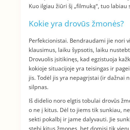
Kuo ilgiau žiūri šį „filmuką“, tuo labiau 
Kokie yra drovūs žmonės?
Perfekcionistai. Bendraudami jie nori v
klausimus, laiku šypsotis, laiku nustebt
Drovuolis įsitikinęs, kad egzistuoja kaž
kokioje situacijoje yra teisingas ir pagei
jis. Todėl jis yra nepagrįstai (ir dažnai 
silpnas.
Iš didelio noro elgtis tobulai drovūs 
o ne į kitus. Dėl to jiems tik sunkiau, 
sekti pokalbį ir jame dalyvauti. Jie sun
stebi kitus žmones, bet domisi tik vienu