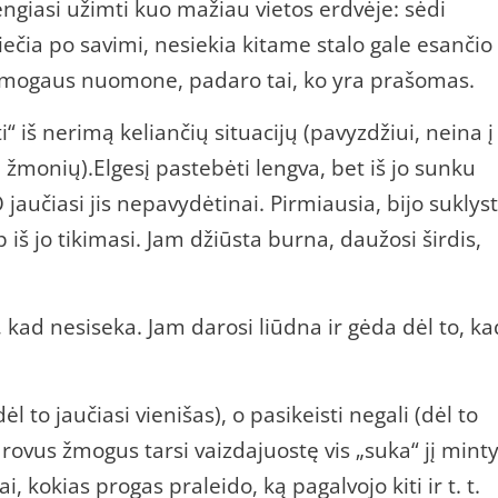
tengiasi užimti kuo mažiau vietos erdvėje: sėdi
ečia po savimi, nesiekia kitame stalo gale esančio
o žmogaus nuomone, padaro tai, ko yra prašomas.
 iš nerimą keliančių situacijų (pavyzdžiui, neina į
žmonių).Elgesį pastebėti lengva, bet iš jo sunku
jaučiasi jis nepavydėtinai. Pirmiausia, bijo suklyst
ip iš jo tikimasi. Jam džiūsta burna, daužosi širdis,
, kad nesiseka. Jam darosi liūdna ir gėda dėl to, ka
l to jaučiasi vienišas), o pasikeisti negali (dėl to
drovus žmogus tarsi vaizdajuostę vis „suka“ jį mint
 kokias progas praleido, ką pagalvojo kiti ir t. t.