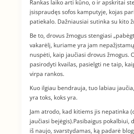
Rankas laiko arti kūno, o ir apskritai s
įsispraudęs sofos kamputyje, kojas pari
patiekalo. Dažniausiai sutinka su kit
Be to, drovus žmogus stengiasi „pabėgti“
vakarėlį, kuriame yra jam nepažįstamų 
nuspėti, kaip jaučiasi drovus žmogus. O 
pasirodyti kvailas, pasielgti ne taip, ka
virpa rankos.
Kuo ilgiau bendrauja, tuo labiau jaučia
yra toks, koks yra.
Jam atrodo, kad kitiems jis nepatinka (dė
jaučiasi bejėgis).Pasibaigus pokalbiui, 
iš naujo, svarstydamas, ką padarė blogai,