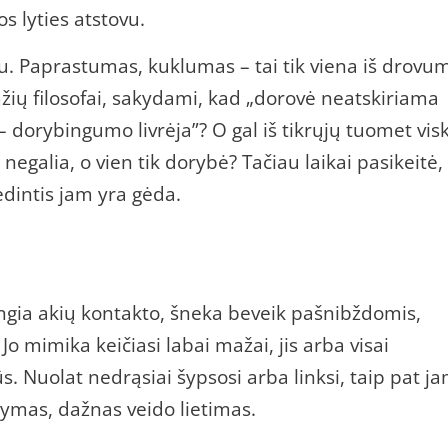
s lyties atstovu.
. Paprastumas, kuklumas – tai tik viena iš drovu
žių filosofai, sakydami, kad „dorovė neatskiriama
dorybingumo livrėja”? O gal iš tikrųjų tuomet vis
negalia, o vien tik dorybė? Tačiau laikai pasikeitė, 
ėdintis jam yra gėda.
 vengia akių kontakto, šneka beveik pašnibždomis,
Jo mimika keičiasi labai mažai, jis arba visai
s. Nuolat nedrąsiai šypsosi arba linksi, taip pat j
tymas, dažnas veido lietimas.