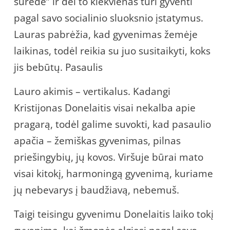
surėdė” ir dėl to kiekvienas turi gyventi
pagal savo socialinio sluoksnio įstatymus.
Lauras pabrėžia, kad gyvenimas žemėje
laikinas, todėl reikia su juo susitaikyti, koks
jis bebūtų. Pasaulis
Lauro akimis – vertikalus. Kadangi
Kristijonas Donelaitis visai nekalba apie
pragarą, todėl galime suvokti, kad pasaulio
apačia – žemiškas gyvenimas, pilnas
priešingybių, jų kovos. Viršuje būrai mato
visai kitokį, harmoningą gyvenimą, kuriame
jų nebevarys į baudžiavą, nebemuš.
Taigi teisingu gyvenimu Donelaitis laiko tokį