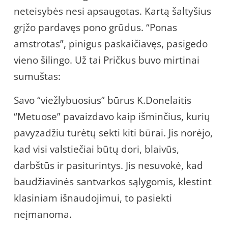
neteisybės nesi apsaugotas. Kartą šaltyšius
grįžo pardavęs pono grūdus. “Ponas
amstrotas”, pinigus paskaičiavęs, pasigedo
vieno šilingo. Už tai Pričkus buvo mirtinai
sumuštas:
Savo “viežlybuosius” būrus K.Donelaitis
“Metuose” pavaizdavo kaip išminčius, kurių
pavyzadžiu turėtų sekti kiti būrai. Jis norėjo,
kad visi valstiečiai būtų dori, blaivūs,
darbštūs ir pasiturintys. Jis nesuvokė, kad
baudžiavinės santvarkos sąlygomis, klestint
klasiniam išnaudojimui, to pasiekti
neįmanoma.