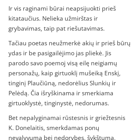
Ir vis raginami būrai neapsijuokti prieš
kitataučius. Nelieka užmirštas ir
grybavimas, taip pat riešutavimas.
Tačiau poetas neužmerkė akių ir prieš būrų
ydas ir be pasigailėjimo jas pliekė. Jis
parodo savo poemoj visą eilę neigiamų
personažų, kaip girtuoklį mušeiką Enskį,
tinginį Plaučiūną, nedorėlius Slunkių ir
Pelėdą. Čia išryškinama ir smerkiama
girtuoklystė, tinginystė, nedorumas.
Bet nepalyginamai rūstesnis ir griežtesnis
K. Donelaitis, smerkdamas ponų
nevalyvumą bei nedorybes, šykštumą,