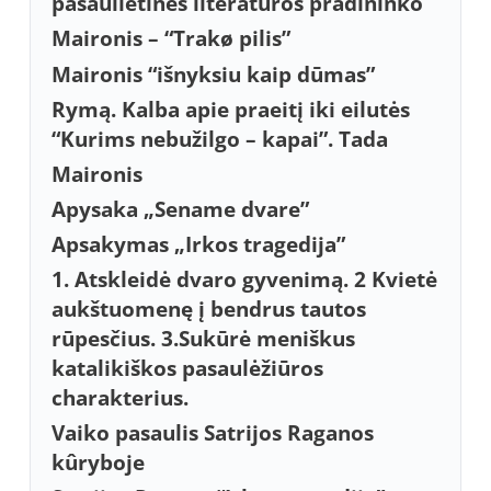
pasaulietinės literatūros pradininko
Maironis – “Trakø pilis”
Maironis “išnyksiu kaip dūmas”
Rymą. Kalba apie praeitį iki eilutės
“Kurims nebužilgo – kapai”. Tada
Maironis
Apysaka „Sename dvare”
Apsakymas „Irkos tragedija”
1. Atskleidė dvaro gyvenimą. 2 Kvietė
aukštuomenę į bendrus tautos
rūpesčius. 3.Sukūrė meniškus
katalikiškos pasaulėžiūros
charakterius.
Vaiko pasaulis Satrijos Raganos
kûryboje