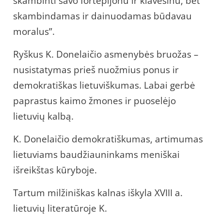
skambinti savo fortepijonu ir klavesinu, bet
skambindamas ir dainuodamas būdavau
moralus”.
Ryškus K. Donelaičio asmenybės bruožas –
nusistatymas prieš nuožmius ponus ir
demokratiškas lietuviškumas. Labai gerbė
paprastus kaimo žmones ir puoselėjo
lietuvių kalbą.
K. Donelaičio demokratiškumas, artimumas
lietuviams baudžiauninkams meniškai
išreikštas kūryboje.
Tartum milžiniškas kalnas iškyla XVIII a.
lietuvių literatūroje K.