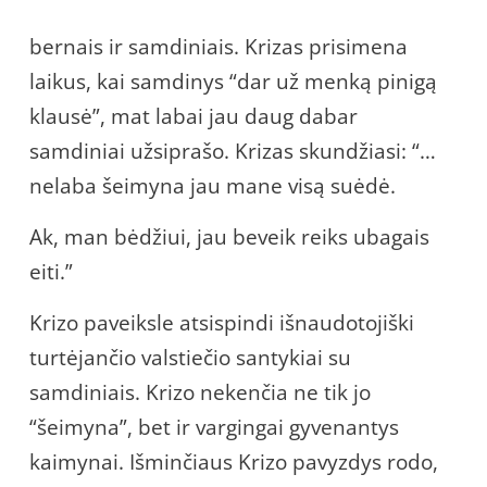
bernais ir samdiniais. Krizas prisimena
laikus, kai samdinys “dar už menką pinigą
klausė”, mat labai jau daug dabar
samdiniai užsiprašo. Krizas skundžiasi: “…
nelaba šeimyna jau mane visą suėdė.
Ak, man bėdžiui, jau beveik reiks ubagais
eiti.”
Krizo paveiksle atsispindi išnaudotojiški
turtėjančio valstiečio santykiai su
samdiniais. Krizo nekenčia ne tik jo
“šeimyna”, bet ir vargingai gyvenantys
kaimynai. Išminčiaus Krizo pavyzdys rodo,