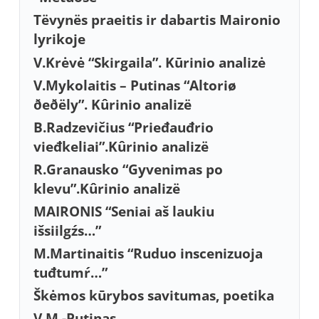
Tëvynës praeitis ir dabartis Maironio
lyrikoje
V.Krėvė “Skirgaila”. Kūrinio analizė
V.Mykolaitis – Putinas “Altoriø
ðeðëly”. Kûrinio analizë
B.Radzevičius “Prieđauđrio
vieđkeliai”.Kûrinio analizë
R.Granausko “Gyvenimas po
klevu”.Kûrinio analizë
MAIRONIS “Seniai aš laukiu
išsiilgźs…”
M.Martinaitis “Ruduo inscenizuoja
tuđtumŕ…”
Škėmos kūrybos savitumas, poetika
V.M.-Putinas