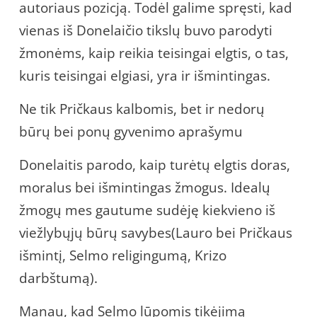
autoriaus pozicją. Todėl galime spręsti, kad
vienas iš Donelaičio tikslų buvo parodyti
žmonėms, kaip reikia teisingai elgtis, o tas,
kuris teisingai elgiasi, yra ir išmintingas.
Ne tik Pričkaus kalbomis, bet ir nedorų
būrų bei ponų gyvenimo aprašymu
Donelaitis parodo, kaip turėtų elgtis doras,
moralus bei išmintingas žmogus. Idealų
žmogų mes gautume sudėję kiekvieno iš
viežlybųjų būrų savybes(Lauro bei Pričkaus
išmintį, Selmo religingumą, Krizo
darbštumą).
Manau, kad Selmo lūpomis tikėjimą