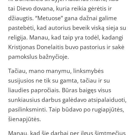
tai Dievo dovana, kuria reikia gėrėtis ir
džiaugtis. “Metuose” gana dažnai galime
pastebėti, kad autorius beveik viską sieja su
religija. Manau, kad taip yra todėl, kadangi
Kristjonas Donelaitis buvo pastorius ir sakė
pamokslus bažnyčioje.
Tačiau, mano manymu, linksmybės
susijusios ne tik su gamta, tačiau ir su
liaudies papročiais. Būras baigęs visus
sunkiausius darbus galėdavo atsipalaiduoti,
pasilinksminti. Taip būdavo po rugiapjūtės,
šienapjūtės.
Manau, kad šie darbai per ilgus šimtmečius