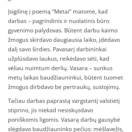
Įsigilinę į poemą “Metai” matome, kad
darbas – pagrindinis ir nuolatinis būro
gyvenimo palydovas. Būtent darbu kaimo
žmogus skirdavo daugiausia laiko, įdėdavo
dalį savo širdies. Pavasarį darbininkai
užplūsdavo laukus, reikėdavo sėti, kad
vėliau nuimtum derlių. Vasara – sunkus
metų laikas baudžiauninkui, būtent tuomet
žmogus dirbdavo be pertraukų, sustojimų.
Tačiau darbas paprastą vargstantį valstietį
stiprino, jis niekad nesiskųsdavo
poniškomis ligomis. Vasarą darbų gausybė
slėgdavo baudžiauninko pečius: mėšlavežis,