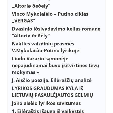
„Altoriø ðeðëly”
Vinco Mykolaièio – Putino ciklas
„VERGAS”
Dvasinio iðsivadavimo kelias romane
“Altoriø ðeðëly”
Nakties vaizdinių prasmės
V.Mykolaičio-Putino lyrikoje
Liudo Varario sąmonėje
nepajudinamai buvo įsitvirtinęs tėvų
mokymas –
J. Aisčio poezija. Eilėraščių analizė
LYRIKOS GRAUDUMAS KYLA Iš
LIETUVIŲ PASAULĖJAUTOS GELMIŲ
Jono aisèio lyrikos savitumas
1. Eilėraštis išauga iš vaikystės