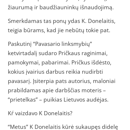
žiaurumą ir baudžiauninkų išnaudojimą.
Smerkdamas tas ponų ydas K. Donelaitis,
teigia būrams, kad jie nebūtų tokie pat.
Paskutinį “Pavasario linksmybių”
ketvirtadalį sudaro Pričkaus raginimai,
pamokymai, pabarimai. Pričkus išdėsto,
kokius įvairius darbus reikia nudirbti
pavasarį. Įsiterpia pats autorius, maloniai
prabildamas apie darbščias moteris –
“prietelkas” – puikias Lietuvos audėjas.
Kŕ vaizdavo K Donelaitis?
“Metus” K Donelaitis kūrė sukaupęs didelę