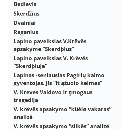
Bedievis
Skerdžius
Dvainiai
Raganius
Lapino paveikslas V.Krëvës
apsakyme “Skerdþius”
Lapino paveikslas V. Krëvës
“Skerdþiuje”
Lapinas -seniausias Pagirių kaimo
gyventojas. Jis “it ąžuolo kelmas”
V. Kreves Valdovo ir ţmogaus
tragedija
V. krëvës apsakymo “kûèiø vakaras”
analizë
V. krëvës apsakymo “silkës” analizë