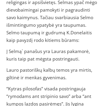
religingas ir apsišvietęs. Selmas ypač mėgo
dievobaimingai pamokyti ir pagraudinti
savo kaimynus. Tačiau svarbiausia Selmo
išmintingumo ypatybė yra taupumas.
Selmo taupumą ir gudrumą K.Donelaitis
kaip pavyzdį rodo kitiems būrams:
Į Selmą` panašus yra Lauras pakamorė,
kuris taip pat mėgsta postringauti.
Lauro pastoriškų kalbų temos yra mirtis,
giltinė ir menkas gyvenimas.
“Kytras pilosofas” visada postringauja
“rymodams ant stripinio savo” arba “ant
kumpos lazdos pasirėmęs”. Jis lygina