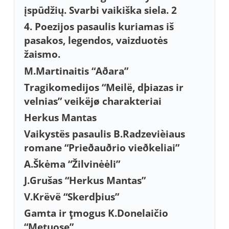
įspūdžių. Svarbi vaikiška siela. 2
4. Poezijos pasaulis kuriamas iš
pasakos, legendos, vaizduotės
žaismo.
M.Martinaitis “Aðara”
Tragikomedijos “Meilë, dþiazas ir
velnias” veikëjø charakteriai
Herkus Mantas
Vaikystës pasaulis B.Radzevièiaus
romane “Prieðauðrio vieðkeliai”
A.Škėma “Žilvinėėli”
J.Grušas “Herkus Mantas”
V.Krëvë “Skerdþius”
Gamta ir ţmogus K.Donelaičio
“Metuose”