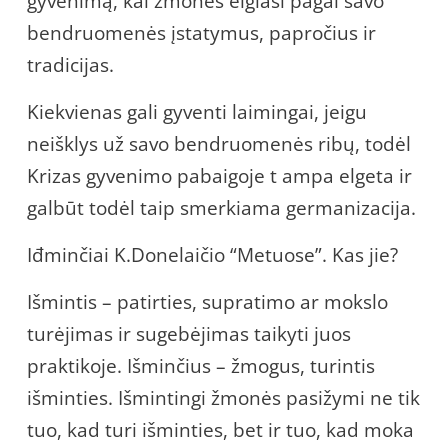
gyvenimą, kai žmonės elgiasi pagal savo
bendruomenės įstatymus, papročius ir
tradicijas.
Kiekvienas gali gyventi laimingai, jeigu
neišklys už savo bendruomenės ribų, todėl
Krizas gyvenimo pabaigoje t ampa elgeta ir
galbūt todėl taip smerkiama germanizacija.
Iđminčiai K.Donelaičio “Metuose”. Kas jie?
Išmintis – patirties, supratimo ar mokslo
turėjimas ir sugebėjimas taikyti juos
praktikoje. Išminčius – žmogus, turintis
išminties. Išmintingi žmonės pasižymi ne tik
tuo, kad turi išminties, bet ir tuo, kad moka