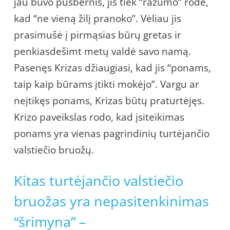
jau buvo pusbernis, jis tiek “razumo” rodė,
kad “ne vieną žilį pranoko”. Vėliau jis
prasimušė į pirmąsias būrų gretas ir
penkiasdešimt metų valdė savo namą.
Pasenęs Krizas džiaugiasi, kad jis “ponams,
taip kaip būrams įtikti mokėjo”. Vargu ar
neįtikęs ponams, Krizas būtų praturtėjęs.
Krizo paveikslas rodo, kad įsiteikimas
ponams yra vienas pagrindinių turtėjančio
valstiečio bruožų.
Kitas turtėjančio valstiečio
bruožas yra nepasitenkinimas
“šrimyna” –