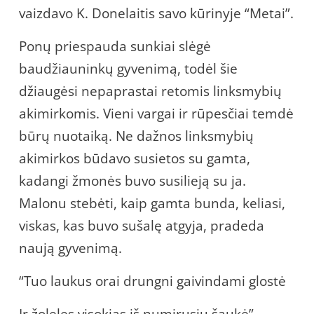
vaizdavo K. Donelaitis savo kūrinyje “Metai”.
Ponų priespauda sunkiai slėgė
baudžiauninkų gyvenimą, todėl šie
džiaugėsi nepaprastai retomis linksmybių
akimirkomis. Vieni vargai ir rūpesčiai temdė
būrų nuotaiką. Ne dažnos linksmybių
akimirkos būdavo susietos su gamta,
kadangi žmonės buvo susilieją su ja.
Malonu stebėti, kaip gamta bunda, keliasi,
viskas, kas buvo sušalę atgyja, pradeda
naują gyvenimą.
“Tuo laukus orai drungni gaivindami glostė
Ir žoleles visokias iš numirusių šaukė”.