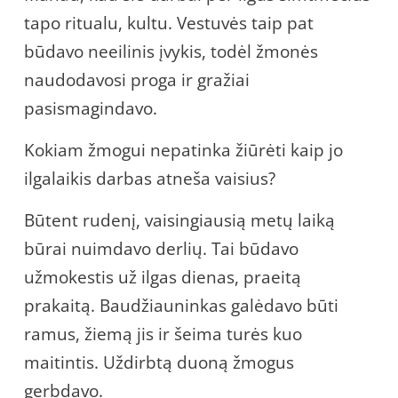
tapo ritualu, kultu. Vestuvės taip pat
būdavo neeilinis įvykis, todėl žmonės
naudodavosi proga ir gražiai
pasismagindavo.
Kokiam žmogui nepatinka žiūrėti kaip jo
ilgalaikis darbas atneša vaisius?
Būtent rudenį, vaisingiausią metų laiką
būrai nuimdavo derlių. Tai būdavo
užmokestis už ilgas dienas, praeitą
prakaitą. Baudžiauninkas galėdavo būti
ramus, žiemą jis ir šeima turės kuo
maitintis. Uždirbtą duoną žmogus
gerbdavo.