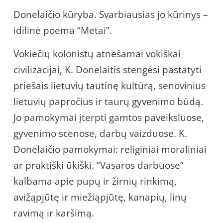
Donelaičio kūryba. Svarbiausias jo kūrinys –
idilinė poema “Metai”.
Vokiečių kolonistų atnešamai vokiškai
civilizacijai, K. Donelaitis stengėsi pastatyti
priešais lietuvių tautinę kultūrą, senovinius
lietuvių papročius ir taurų gyvenimo būdą.
Jo pamokymai įterpti gamtos paveiksluose,
gyvenimo scenose, darbų vaizduose. K.
Donelaičio pamokymai: religiniai moraliniai
ar praktiški ūkiški. “Vasaros darbuose”
kalbama apie pupų ir žirnių rinkimą,
avižąpjūtę ir miežiąpjūtę, kanapių, linų
ravimą ir karšimą.