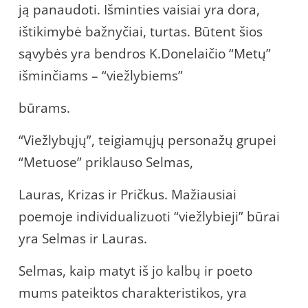
ją panaudoti. Išminties vaisiai yra dora,
ištikimybė bažnyčiai, turtas. Būtent šios
sąvybės yra bendros K.Donelaičio “Metų”
išminčiams – “viežlybiems”
būrams.
“Viežlybųjų”, teigiamųjų personažų grupei
“Metuose” priklauso Selmas,
Lauras, Krizas ir Pričkus. Mažiausiai
poemoje individualizuoti “viežlybieji” būrai
yra Selmas ir Lauras.
Selmas, kaip matyt iš jo kalbų ir poeto
mums pateiktos charakteristikos, yra