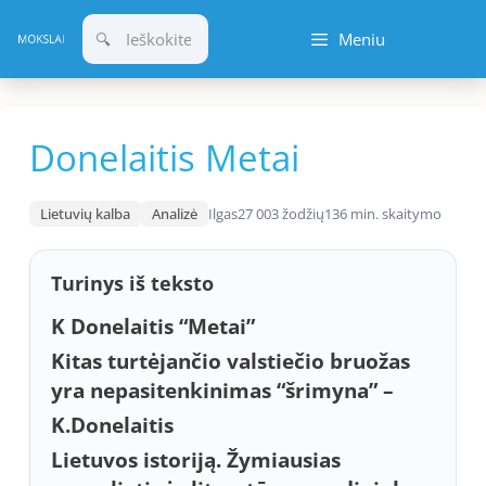
Pereiti
Meniu
prie
turinio
Donelaitis Metai
Lietuvių kalba
Analizė
Ilgas
27 003 žodžių
136 min. skaitymo
Turinys iš teksto
K Donelaitis “Metai”
Kitas turtėjančio valstiečio bruožas
yra nepasitenkinimas “šrimyna” –
K.Donelaitis
Lietuvos istoriją. Žymiausias