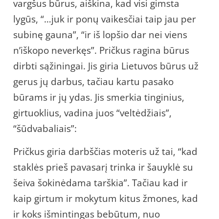
vargšus būrus, aiškina, kad visi gimsta
lygūs, “…juk ir ponų vaikesčiai taip jau per
subinę gauna”, “ir iš lopšio dar nei viens
n’iškopo neverkęs”. Pričkus ragina būrus
dirbti sąžiningai. Jis giria Lietuvos būrus už
gerus jų darbus, tačiau kartu pasako
būrams ir jų ydas. Jis smerkia tinginius,
girtuoklius, vadina juos “veltėdžiais”,
“šūdvabaliais”:
Pričkus giria darbščias moteris už tai, “kad
staklės prieš pavasarį trinka ir šauyklė su
šeiva šokinėdama tarškia”. Tačiau kad ir
kaip girtum ir mokytum kitus žmones, kad
ir koks išmintingas bebūtum, nuo