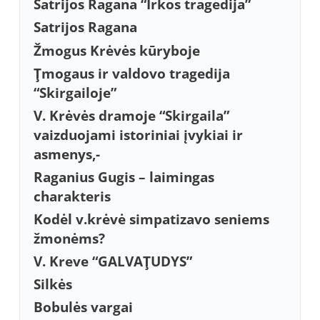
Satrijos Ragana “Irkos tragedija”
Satrijos Ragana
Žmogus Krėvės kūryboje
Ţmogaus ir valdovo tragedija
“Skirgailoje”
V. Krėvės dramoje “Skirgaila”
vaizduojami istoriniai įvykiai ir
asmenys,-
Raganius Gugis – laimingas
charakteris
Kodėl v.krėvė simpatizavo seniems
žmonėms?
V. Kreve “GALVAŢUDYS”
Silkės
Bobulės vargai