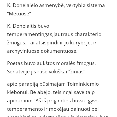
K. Donelaièio asmenybë, vertybiø sistema
“Metuose”
K. Donelaitis buvo
temperamentingas,jautraus charakterio
žmogus. Tai atsispindi ir jo kūryboje, ir
archyviniuose dokumentuose.
Poetas buvo aukštos moralės žmogus.
Senatvėje jis rašė vokiškai “žinias”
apie parapiją būsimajam Tolminkiemio
klebonui. Be abejo, teisingai save taip
apibūdino: “Aš iš prigimties buvau gyvo
temperamento ir mokėjau dainuoti bei