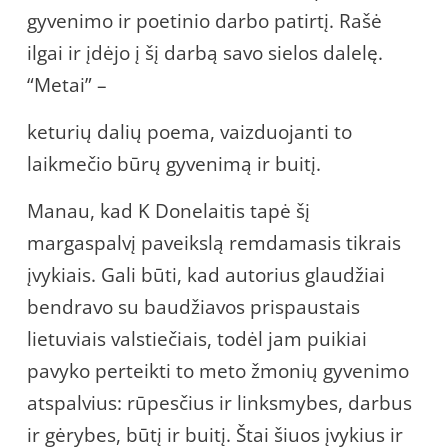
gyvenimo ir poetinio darbo patirtį. Rašė
ilgai ir įdėjo į šį darbą savo sielos dalelę.
“Metai” –
keturių dalių poema, vaizduojanti to
laikmečio būrų gyvenimą ir buitį.
Manau, kad K Donelaitis tapė šį
margaspalvį paveikslą remdamasis tikrais
įvykiais. Gali būti, kad autorius glaudžiai
bendravo su baudžiavos prispaustais
lietuviais valstiečiais, todėl jam puikiai
pavyko perteikti to meto žmonių gyvenimo
atspalvius: rūpesčius ir linksmybes, darbus
ir gėrybes, būtį ir buitį. Štai šiuos įvykius ir