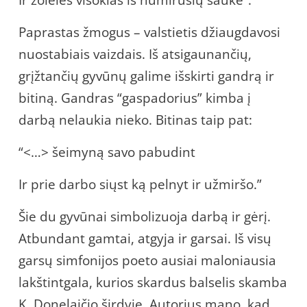
Paprastas žmogus – valstietis džiaugdavosi
nuostabiais vaizdais. Iš atsigaunančių,
grįžtančių gyvūnų galime išskirti gandrą ir
bitiną. Gandras “gaspadorius” kimba į
darbą nelaukia nieko. Bitinas taip pat:
“<…> šeimyną savo pabudint
Ir prie darbo siųst ką pelnyt ir užmiršo.”
Šie du gyvūnai simbolizuoja darbą ir gėrį.
Atbundant gamtai, atgyja ir garsai. Iš visų
garsų simfonijos poeto ausiai maloniausia
lakštintgala, kurios skardus balselis skamba
K. Donelaičio širdyje. Autorius mano, kad