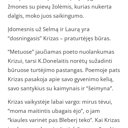
žmones su pievų žolėmis, kurias nukerta
dalgis, moko juos saikingumo.
Įdomesnis už Selmą ir Laurą yra
“dosningasis” Krizas – praturtėjęs būras.
“Metuose” jaučiamas poeto nuolankumas
Krizui, tarsi K.Donelaitis norėtų sužadinti
būruose turtėjimo pastangas. Poemoje pats
Krizas pasakoja apie savo gyvenimo kelią,
savo santykius su kaimynais ir “šeimyna”.
Krizas vaikystėje labai vargo: mirus tėvui,
“moma maitintis ubagais ėjo”, o jam
“kiaules varinėt pas Bleberį teko”. Kai Krizas