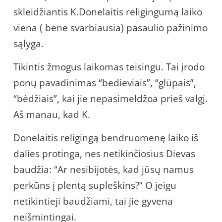
skleidžiantis K.Donelaitis religingumą laiko
viena ( bene svarbiausia) pasaulio pažinimo
sąlyga.
Tikintis žmogus laikomas teisingu. Tai įrodo
ponų pavadinimas “bedieviais”, “glūpais”,
“bėdžiais”, kai jie nepasimeldžoa prieš valgį.
Aš manau, kad K.
Donelaitis religingą bendruomenę laiko iš
dalies protinga, nes netikinčiosius Dievas
baudžia: “Ar nesibijotės, kad jūsų namus
perkūns į plentą supleškins?” O jeigu
netikintieji baudžiami, tai jie gyvena
neišmintingai.