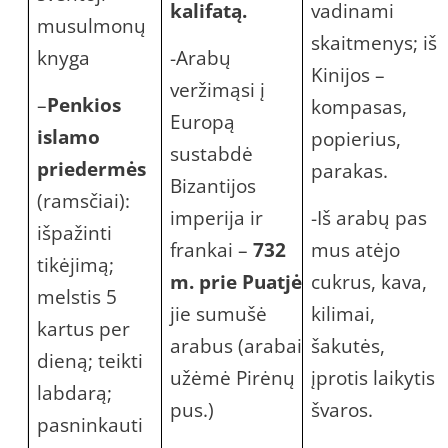
kalifatą.
vadinami
musulmonų
skaitmenys; iš
knyga
-Arabų
Kinijos –
veržimąsi į
–
Penkios
kompasas,
Europą
islamo
popierius,
sustabdė
priedermės
parakas.
Bizantijos
(ramsčiai):
imperija ir
-Iš arabų pas
išpažinti
frankai –
732
mus atėjo
tikėjimą;
m. prie Puatjė
cukrus, kava,
melstis 5
jie sumušė
kilimai,
kartus per
arabus (arabai
šakutės,
dieną; teikti
užėmė Pirėnų
įprotis laikytis
labdarą;
pus.)
švaros.
pasninkauti