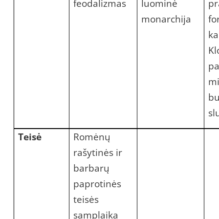
feodalizmas
luominė
pr
monarchija
fo
ka
Kl
pa
mi
bu
sl
Teisė
Romėnų
rašytinės ir
barbarų
paprotinės
teisės
samplaika