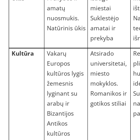
amatų
miestai
iš
nuosmukis.
Suklestėjo
Na
Natūrinis ūkis
amatai ir
te
prekyba
iš
Kultūra
Vakarų
Atsirado
Re
Europos
universitetai,
pl
kultūros lygis
miesto
h
žemesnis
mokyklos.
id
lyginant su
Romanikos ir
Su
arabų ir
gotikos stiliai
na
Bizantijos
pa
Antikos
kultūros