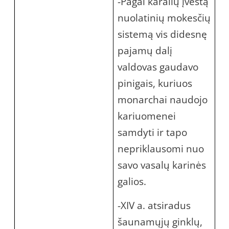
-Pagal karalių įvestą
nuolatinių mokesčių
sistemą vis didesnę
pajamų dalį
valdovas gaudavo
pinigais, kuriuos
monarchai naudojo
kariuomenei
samdyti ir tapo
nepriklausomi nuo
savo vasalų karinės
galios.
-XIV a. atsiradus
šaunamųjų ginklų,