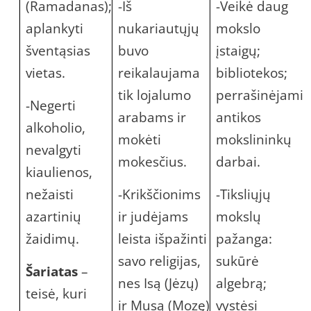
(Ramadanas);
-Iš
-Veikė daug
aplankyti
nukariautųjų
mokslo
šventąsias
buvo
įstaigų;
vietas.
reikalaujama
bibliotekos;
tik lojalumo
perrašinėjami
-Negerti
arabams ir
antikos
alkoholio,
mokėti
mokslininkų
nevalgyti
mokesčius.
darbai.
kiaulienos,
nežaisti
-Krikščionims
-Tiksliųjų
azartinių
ir judėjams
mokslų
žaidimų.
leista išpažinti
pažanga:
savo religijas,
sukūrė
Šariatas
–
nes Isą (Jėzų)
algebrą;
teisė, kuri
ir Musą (Mozę)
vystėsi