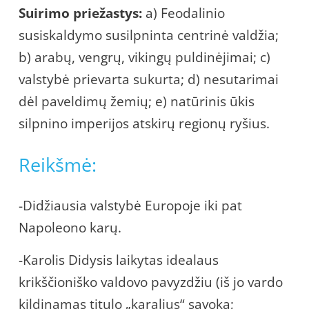
Suirimo priežastys:
a) Feodalinio
susiskaldymo susilpninta centrinė valdžia;
b) arabų, vengrų, vikingų puldinėjimai; c)
valstybė prievarta sukurta; d) nesutarimai
dėl paveldimų žemių; e) natūrinis ūkis
silpnino imperijos atskirų regionų ryšius.
Reikšmė:
-Didžiausia valstybė Europoje iki pat
Napoleono karų.
-Karolis Didysis laikytas idealaus
krikščioniško valdovo pavyzdžiu (iš jo vardo
kildinamas titulo „karalius“ sąvoka;