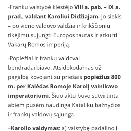
-Frankų valstybė klestėjo
VIII a. pab. – IX a.
prad., valdant Karoliui Didžiajam.
Jo siekis
– po vieno valdovo valdžia ir krikščionių
tikėjimu sujungti Europos tautas ir atkurti
Vakarų Romos imperiją.
-Popiežiai ir frankų valdovai
bendradarbiavo. Atsidėkodamas už
pagalbą kovojant su priešais
popiežius 800
m. per Kalėdas Romoje Karolį vainikavo
imperatoriumi
. Šiuo aktu buvo sutvirtinta
abiem pusėm naudinga Katalikų bažnyčios
ir frankų valdovų sąjunga.
–
Karolio valdymas
: a) valstybę padalino į