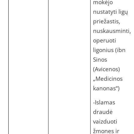
mokėjo
nustatyti ligų
priežastis,
nuskausminti,
operuoti
ligonius (ibn
Sinos
(Avicenos)
„Medicinos
kanonas“)
-Islamas
draudė
vaizduoti
žmones ir