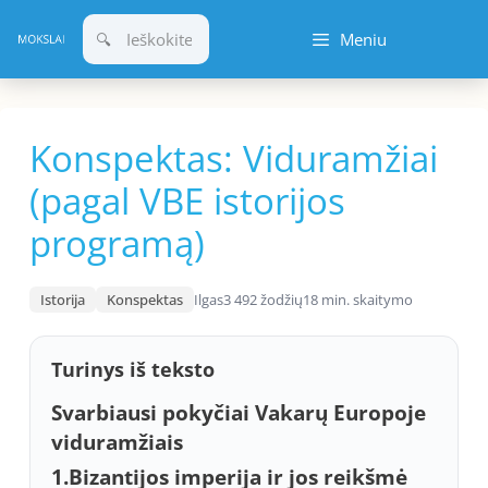
Pereiti
Meniu
prie
turinio
Konspektas: Viduramžiai
(pagal VBE istorijos
programą)
Istorija
Konspektas
Ilgas
3 492 žodžių
18 min. skaitymo
Turinys iš teksto
Svarbiausi pokyčiai Vakarų Europoje
viduramžiais
1.Bizantijos imperija ir jos reikšmė