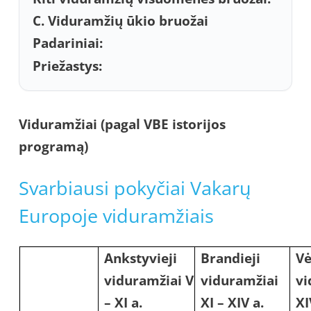
C. Viduramžių ūkio bruožai
Padariniai:
Priežastys:
Viduramžiai (pagal VBE istorijos
programą)
Svarbiausi pokyčiai Vakarų
Europoje viduramžiais
Ankstyvieji
Brandieji
Vė
viduramžiai V
viduramžiai
vi
– XI a.
XI – XIV a.
XI