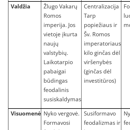
Valdžia
Žlugo Vakarų
Centralizacija
Fo
Romos
Tarp
lu
imperija. Jos
popiežiaus ir
mo
vietoje įkurta
Šv. Romos
naujų
imperatoriaus
valstybių.
kilo ginčas dėl
Laikotarpio
viršenybės
pabaigai
(ginčas dėl
būdingas
investitūros)
feodalinis
susiskaldymas
Visuomenė
Nyko vergovė.
Susiformavo
N
Formavosi
feodalizmas ir
fe