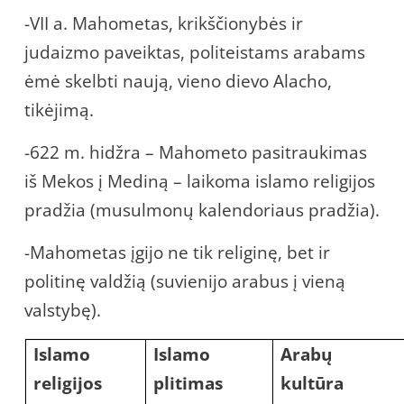
-VII a. Mahometas, krikščionybės ir
judaizmo paveiktas, politeistams arabams
ėmė skelbti naują, vieno dievo Alacho,
tikėjimą.
-622 m. hidžra – Mahometo pasitraukimas
iš Mekos į Mediną – laikoma islamo religijos
pradžia (musulmonų kalendoriaus pradžia).
-Mahometas įgijo ne tik religinę, bet ir
politinę valdžią (suvienijo arabus į vieną
valstybę).
Islamo
Islamo
Arabų
religijos
plitimas
kultūra