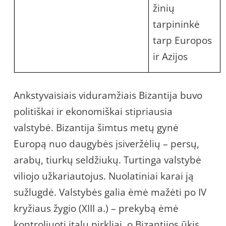
žinių
tarpininkė
tarp Europos
ir Azijos
Ankstyvaisiais viduramžiais Bizantija buvo
politiškai ir ekonomiškai stipriausia
valstybė. Bizantija šimtus metų gynė
Europą nuo daugybės įsiveržėlių – persų,
arabų, tiurkų seldžiukų. Turtinga valstybė
viliojo užkariautojus. Nuolatiniai karai ją
sužlugdė. Valstybės galia ėmė mažėti po IV
kryžiaus žygio (XIII a.) – prekybą ėmė
kontroliuoti italų pirkliai, o Bizantijos ūkis