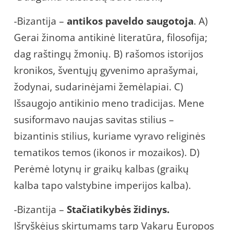
-Bizantija –
antikos paveldo saugotoja
. A)
Gerai žinoma antikinė literatūra, filosofija;
dag raštingų žmonių. B) rašomos istorijos
kronikos, šventųjų gyvenimo aprašymai,
žodynai, sudarinėjami žemėlapiai. C)
Išsaugojo antikinio meno tradicijas. Mene
susiformavo naujas savitas stilius –
bizantinis stilius, kuriame vyravo religinės
tematikos temos (ikonos ir mozaikos). D)
Perėmė lotynų ir graikų kalbas (graikų
kalba tapo valstybine imperijos kalba).
-Bizantija –
Stačiatikybės židinys.
Išryškėjus skirtumams tarp Vakarų Europos