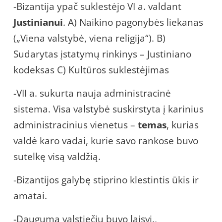
-Bizantija ypač suklestėjo VI a. valdant
Justinianui
. A) Naikino pagonybės liekanas
(„Viena valstybė, viena religija“). B)
Sudarytas įstatymų rinkinys – Justiniano
kodeksas C) Kultūros suklestėjimas
-VII a. sukurta nauja administracinė
sistema. Visa valstybė suskirstyta į karinius
administracinius vienetus –
temas
, kurias
valdė karo vadai, kurie savo rankose buvo
sutelkę visą valdžią.
-Bizantijos galybę stiprino klestintis ūkis ir
amatai.
-Dauguma valstiečių buvo laisvi.,