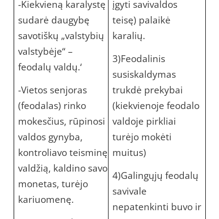
-Kiekvieną karalystę
įgyti savivaldos
sudarė daugybę
teisę) palaikė
savotiškų „valstybių
karalių.
valstybėje“ –
3)Feodalinis
feodalų valdų.‘
susiskaldymas
-Vietos senjoras
trukdė prekybai
(feodalas) rinko
(kiekvienoje feodalo
mokesčius, rūpinosi
valdoje pirkliai
valdos gynyba,
turėjo mokėti
kontroliavo teisminę
muitus)
valdžią, kaldino savo
4)Galingųjų feodalų
monetas, turėjo
savivale
kariuomenę.
nepatenkinti buvo ir