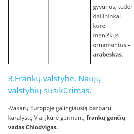
gyvūnus, todėl
dailininkai
kūrė
meniškus
ornamentus
–
arabeskas.
3.Frankų valstybė. Naujų
valstybių susikūrimas.
-Vakarų Europoje galingiausią barbarų
karalystę V a. įkūrė germanų
frankų genčių
vadas Chlodvigas.