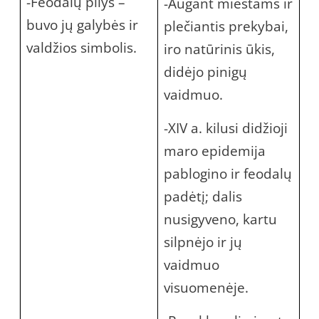
-Feodalų pilys –
-Augant miestams ir
buvo jų galybės ir
plečiantis prekybai,
valdžios simbolis.
iro natūrinis ūkis,
didėjo pinigų
vaidmuo.
-XIV a. kilusi didžioji
maro epidemija
pablogino ir feodalų
padėtį; dalis
nusigyveno, kartu
silpnėjo ir jų
vaidmuo
visuomenėje.