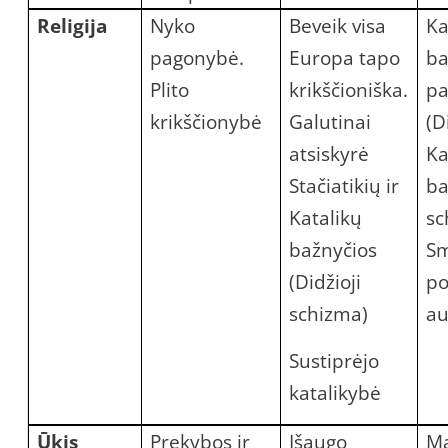
Religija
Nyko
Beveik visa
Ka
pagonybė.
Europa tapo
ba
Plito
krikščioniška.
pa
krikščionybė
Galutinai
(D
atsiskyrė
Ka
Stačiatikių ir
ba
Katalikų
sc
bažnyčios
Sm
(Didžioji
po
schizma)
au
Sustiprėjo
katalikybė
Ūkis
Prekybos ir
Išaugo
Ma