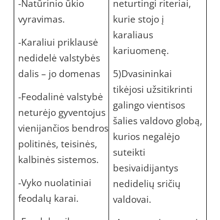
-Natūrinio ūkio
neturtingi riteriai,
vyravimas.
kurie stojo į
karaliaus
-Karaliui priklausė
kariuomenę.
nedidelė valstybės
dalis – jo domenas
5)Dvasininkai
tikėjosi užsitikrinti
-Feodalinė valstybė
galingo vientisos
neturėjo gyventojus
šalies valdovo globą,
vienijančios bendros
kurios negalėjo
politinės, teisinės,
suteikti
kalbinės sistemos.
besivaidijantys
-Vyko nuolatiniai
nedidelių sričių
feodalų karai.
valdovai.