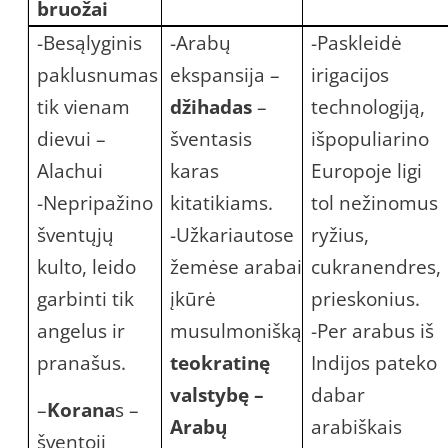
bruožai
-Besąlyginis
-Arabų
-Paskleidė
paklusnumas
ekspansija –
irigacijos
tik vienam
džihadas
–
technologiją,
dievui –
šventasis
išpopuliarino
Alachui
karas
Europoje ligi
-Nepripažino
kitatikiams.
tol nežinomus
šventųjų
-Užkariautose
ryžius,
kulto, leido
žemėse arabai
cukranendres,
garbinti tik
įkūrė
prieskonius.
angelus ir
musulmonišką
-Per arabus iš
pranašus.
teokratinę
Indijos pateko
valstybę –
dabar
–
Korana
s –
Arabų
arabiškais
šventoji