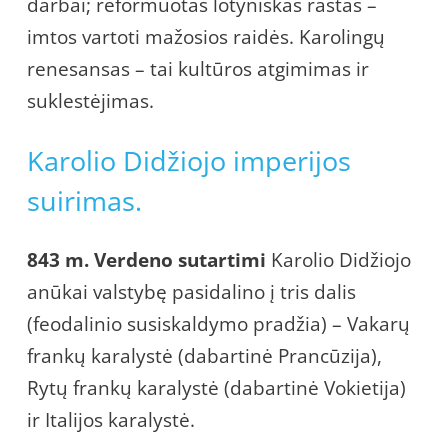
darbai; reformuotas lotyniškas raštas –
imtos vartoti mažosios raidės. Karolingų
renesansas – tai kultūros atgimimas ir
suklestėjimas.
Karolio Didžiojo imperijos
suirimas.
843 m. Verdeno sutartimi
Karolio Didžiojo
anūkai valstybę pasidalino į tris dalis
(feodalinio susiskaldymo pradžia) – Vakarų
frankų karalystė (dabartinė Prancūzija),
Rytų frankų karalystė (dabartinė Vokietija)
ir Italijos karalystė.