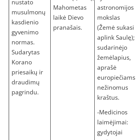
nustato
Mahometas
astronomijos
musulmonų
laikė Dievo
mokslas
kasdienio
pranašais.
(Žemė sukasi
gyvenimo
aplink Saulę);
normas.
sudarinėjo
Sudarytas
žemėlapius,
Korano
aprašė
priesaikų ir
europiečiams
draudimų
nežinomus
pagrindu.
kraštus.
-Medicinos
laimėjimai:
gydytojai