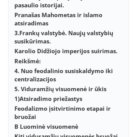
pasaulio istorijai.
Pranašas Mahometas ir islamo
atsiradimas
3.Frankų valstybė. Naujų valstybių
susikūrimas.
Karolio Didžiojo imperijos suirimas.
Reikšmė:
4. Nuo feodalinio susiskaldymo iki
centralizacijos
5. Viduramžių visuomenė ir ūkis
1)Atsiradimo priežastys
Feodalizmo įsitvirtinimo etapai ir
bruožai
B Luominė visuomenė
Kiti viduramžių visuomenės bruožai.