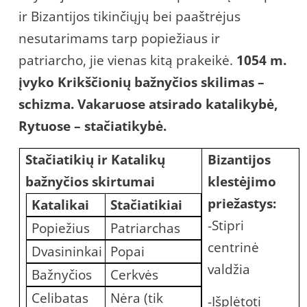
ir Bizantijos tikinčiųjų bei paaštrėjus
nesutarimams tarp popiežiaus ir
patriarcho, jie vienas kitą prakeikė.
1054 m.
įvyko Krikščionių bažnyčios skilimas –
schizma. Vakaruose atsirado katalikybė,
Rytuose – stačiatikybė.
Stačiatikių ir Katalikų
Bizantijos
bažnyčios skirtumai
klestėjimo
priežastys:
Katalikai
Stačiatikiai
-Stipri
Popiežius
Patriarchas
centrinė
Dvasininkai
Popai
valdžia
Bažnyčios
Cerkvės
Celibatas
Nėra (tik
-Išplėtoti