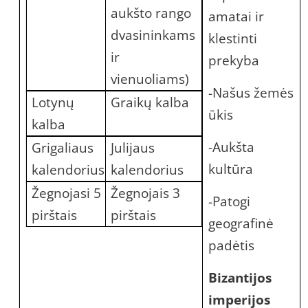
aukšto rango
amatai ir
dvasininkams
klestinti
ir
prekyba
vienuoliams)
-Našus žemės
Lotynų
Graikų kalba
ūkis
kalba
-Aukšta
Grigaliaus
Julijaus
kultūra
kalendorius
kalendorius
Žegnojasi 5
Žegnojais 3
-Patogi
pirštais
pirštais
geografinė
padėtis
Bizantijos
imperijos