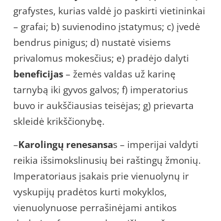
grafystes, kurias valdė jo paskirti vietininkai
– grafai; b) suvienodino įstatymus; c) įvedė
bendrus pinigus; d) nustatė visiems
privalomus mokesčius; e) pradėjo dalyti
beneficijas
– žemės valdas už karinę
tarnybą iki gyvos galvos; f) imperatorius
buvo ir aukščiausias teisėjas; g) prievarta
skleidė krikščionybę.
–
Karolingų renesansa
s – imperijai valdyti
reikia išsimokslinusių bei raštingų žmonių.
Imperatoriaus įsakais prie vienuolynų ir
vyskupijų pradėtos kurti mokyklos,
vienuolynuose perrašinėjami antikos